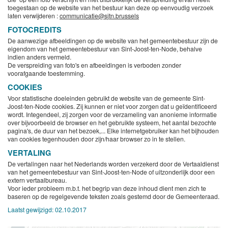
toegestaan op de website van het bestuur kan deze op eenvoudig verzoek
laten verwijderen :
communicatie@sjtn.brussels
FOTOCREDITS
De aanwezige afbeeldingen op de website van het gemeentebestuur zijn de
eigendom van het gemeentebestuur van Sint-Joost-ten-Node, behalve
indien anders vermeld.
De verspreiding van foto's en afbeeldingen is verboden zonder
voorafgaande toestemming.
COOKIES
Voor statistische doeleinden gebruikt de website van de gemeente Sint-
Joost-ten-Node cookies. Zij kunnen er niet voor zorgen dat u geïdentificeerd
wordt. Integendeel, zij zorgen voor de verzameling van anonieme informatie
over bijvoorbeeld de browser en het gebruikte systeem, het aantal bezochte
pagina's, de duur van het bezoek,... Elke internetgebruiker kan het bijhouden
van cookies tegenhouden door zijn/haar browser zo in te stellen.
VERTALING
De vertalingen naar het Nederlands worden verzekerd door de Vertaaldienst
van het gemeentebestuur van Sint-Joost-ten-Node of uitzonderlijk door een
extern vertaalbureau.
Voor ieder probleem m.b.t. het begrip van deze inhoud dient men zich te
baseren op de regelgevende teksten zoals gestemd door de Gemeenteraad.
Laatst gewijzigd:
02.10.2017