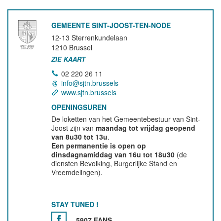
GEMEENTE SINT-JOOST-TEN-NODE
12-13 Sterrenkundelaan
1210
Brussel
ZIE KAART
02 220 26 11
info@sjtn.brussels
www.sjtn.brussels
OPENINGSUREN
De loketten van het Gemeentebestuur van Sint-
Joost zijn van
maandag tot vrijdag geopend
van 8u30 tot 13u
.
Een permanentie is open op
dinsdagnamiddag van 16u tot 18u30
(de
diensten Bevolking, Burgerlijke Stand en
Vreemdelingen).
STAY TUNED !
5907 FANS