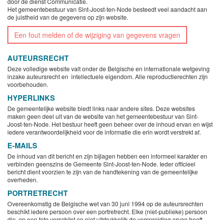
door de dienst Communicatie.
Het gemeentebestuur van Sint-Joost-ten-Node besteedt veel aandacht aan
de juistheid van de gegevens op zijn website.
Een fout melden of de wijziging van gegevens vragen
AUTEURSRECHT
Deze volledige website valt onder de Belgische en internationale wetgeving
inzake auteursrecht en intellectuele eigendom. Alle reproductierechten zijn
voorbehouden.
HYPERLINKS
De gemeentelijke website biedt links naar andere sites. Deze websites
maken geen deel uit van de website van het gemeentebestuur van Sint-
Joost-ten-Node. Het bestuur heeft geen beheer over de inhoud ervan en wijst
iedere verantwoordelijkheid voor de informatie die erin wordt verstrekt af.
E-MAILS
De inhoud van dit bericht en zijn bijlagen hebben een informeel karakter en
verbinden geenszins de Gemeente Sint-Joost-ten-Node. Ieder officieel
bericht dient voorzien te zijn van de handtekening van de gemeentelijke
overheden.
PORTRETRECHT
Overeenkomstig de Belgische wet van 30 juni 1994 op de auteursrechten
beschikt iedere persoon over een portretrecht. Elke (niet-publieke) persoon
die op een foto verschijnt en niet uitdrukkelijk de verspreiding ervan heeft