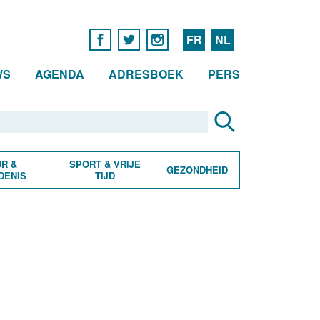
FR
NL
WS
AGENDA
ADRESBOEK
PERS
R &
SPORT & VRIJE
GEZONDHEID
DENIS
TIJD