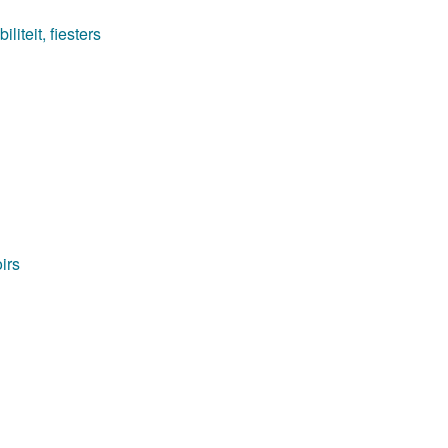
iteit, fiesters
irs