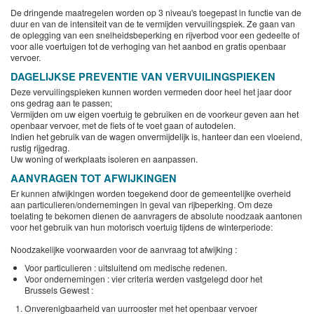
De dringende maatregelen worden op 3 niveau's toegepast in functie van de
duur en van de intensiteit van de te vermijden vervuilingspiek. Ze gaan van
de oplegging van een snelheidsbeperking en rijverbod voor een gedeelte of
voor alle voertuigen tot de verhoging van het aanbod en gratis openbaar
vervoer.
DAGELIJKSE PREVENTIE VAN VERVUILINGSPIEKEN
Deze vervuilingspieken kunnen worden vermeden door heel het jaar door
ons gedrag aan te passen;
Vermijden om uw eigen voertuig te gebruiken en de voorkeur geven aan het
openbaar vervoer, met de fiets of te voet gaan of autodelen.
Indien het gebruik van de wagen onvermijdelijk is, hanteer dan een vloeiend,
rustig rijgedrag.
Uw woning of werkplaats isoleren en aanpassen.
AANVRAGEN TOT AFWIJKINGEN
Er kunnen afwijkingen worden toegekend door de gemeentelijke overheid
aan particulieren/ondernemingen in geval van rijbeperking. Om deze
toelating te bekomen dienen de aanvragers de absolute noodzaak aantonen
voor het gebruik van hun motorisch voertuig tijdens de winterperiode:
Noodzakelijke voorwaarden voor de aanvraag tot afwijking :
Voor particulieren : uitsluitend om medische redenen.
Voor ondernemingen : vier criteria werden vastgelegd door het
Brussels Gewest :
Onverenigbaarheid van uurrooster met het openbaar vervoer