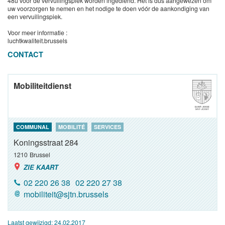
48u voor de vervuilingspiek worden ingediend. Het is dus aangewezen om
uw voorzorgen te nemen en het nodige te doen vóór de aankondiging van
een vervuilingspiek.
Voor meer informatie :
luchtkwaliteit.brussels
CONTACT
Mobiliteitdienst
COMMUNAL
MOBILITÉ
SERVICES
Koningsstraat 284
1210
Brussel
ZIE KAART
02 220 26 38
02 220 27 38
mobiliteit@sjtn.brussels
Laatst gewijzigd:
24.02.2017