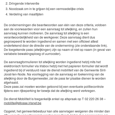
Dringende interventie
Noodzaak om in te grijpen bij een vermoedelijke crisis
Verdeling van maaltijden
De ondernemingen die beantwoorden aan één van deze criteria, voldoen
aan de voorwaarden voor een aanvraag tot afwijking, en zullen hun
aanvraag kunnen motiveren. De aanvraag tot afwijking is een
verantwoordelijkheid van de werkgever. Deze aanvraag dient dus
gegroepeerd te worden ingediend en samen met een officieel attest
ondertekend door de directie van de onderneming (zie onderstaande link).
De toegekende pass (afwijkingen) zijn op naam of niet op naam (in geval van
variabele bewakingsploeg of uurrooster).
De aanvraagformulieren tot afwijking worden ingediend hetzij mits het
elektronisch formulier via Irisbox hetzij met het papieren formulier dat wordt
ingediend bij of verstuurd naar de dienst mobiliteit van de Gemeente Sint-
Joost-ten-Node. Na voorlegging van de aanvraag en toekenning van de
afwijking door de Burgemeester, zal de pass ter plaatse dienen te worden
afgehaald.
Deze pass zal moeten worden getoond bij een eventuele politiecontrole
tijdens een rijbeperking ter bewijs dat de afwijking werd verkregen.
De dienst Mobiliteit is toegankelijk enkel op afspraak op T 02 220 26 38 –
mobilite@stjosse.irisnet.be
Opgelet, het gemeentebestuur kan alle aanvragen weigeren die minder dan