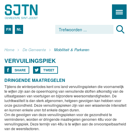
FR
NL
Home
De Gemeente
Mobiliteit & Parkeren
VERVUILINGSPIEK
SHARE
TWEET
DRINGENDE MAATREGELEN
Tijdens de winterperiodes kent ons land vervuilingspieken die voornamelijk
te wijten zijn aan de opeenhoping van vervuilende stoffen afkomstig van de
uitlaatgassen van voertuigen en bijzondere weersomstandigheden. De
luchtkwaliteit is dan sterk afgenomen, hetgeen gevolgen kan hebben voor
onze gezondheid. Deze vervuilingspieken zijn van een wisselende intensiteit
en kunnen enkele uren tot enkele dagen duren.
Om de gevolgen van deze vervuilingspieken voor de gezondheid te
verminderen, worden er dringende maatregelen genomen 48u voor de
vervuilingspiek. Deze termijn van 48u is te wijten aan de onvoorspelbaarheid
van de weersfactoren.