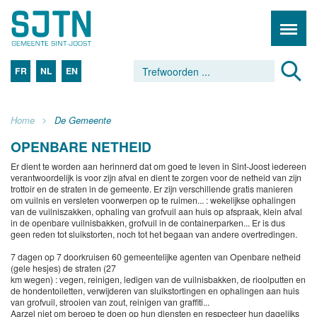
FR
NL
EN
Home
De Gemeente
OPENBARE NETHEID
Er dient te worden aan herinnerd dat om goed te leven in Sint-Joost iedereen
verantwoordelijk is voor zijn afval en dient te zorgen voor de netheid van zijn
trottoir en de straten in de gemeente. Er zijn verschillende gratis manieren
om vuilnis en versleten voorwerpen op te ruimen... : wekelijkse ophalingen
van de vuilniszakken, ophaling van grofvuil aan huis op afspraak, klein afval
in de openbare vuilnisbakken, grofvuil in de containerparken... Er is dus
geen reden tot sluikstorten, noch tot het begaan van andere overtredingen.
7 dagen op 7 doorkruisen 60 gemeentelijke agenten van Openbare netheid
(gele hesjes) de straten (27
km wegen) : vegen, reinigen, ledigen van de vuilnisbakken, de rioolputten en
de hondentoiletten, verwijderen van sluikstortingen en ophalingen aan huis
van grofvuil, strooien van zout, reinigen van graffiti...
Aarzel niet om beroep te doen op hun diensten en respecteer hun dagelijks