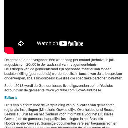
De gemeenteraad vergadert één woensdag per maand (behalve in juli -
augustus) om 20u00 in de raadszaal van het gemeentehuis.
De zittingen van de gemeenteraad zijn openbaar, maar er kan tot een
besloten zitting (geen publiek) worden beslist in functie van de te bespreken
onderwerpen, zoals bijvoorbeeld kwesties die specifieke personen betreffen.
Sedert 2018 wordt de Gemeenteraad live uitgezonden op het Youtube-
account van de gemeente:
www.youtube.com/ILoveSaintJosse
Editoria
Dit is een platform voor de verspreiding van publicaties van gemeenten,
regionale instellingen (Ministerie-Gewestelijke Overheidsdienst Brussel,
Leefmilieu Brussel en het Centrum voor Informatica voor het Brusselse
Gewest) en de gemeenschappelijke instellingen in het Brussels
Hoofdstedelijk Gewest. Sommige documenten vereisen toegangsrechten
(Toegekend in de gemeenten aan bijvoorbeeld de verkozenen of de