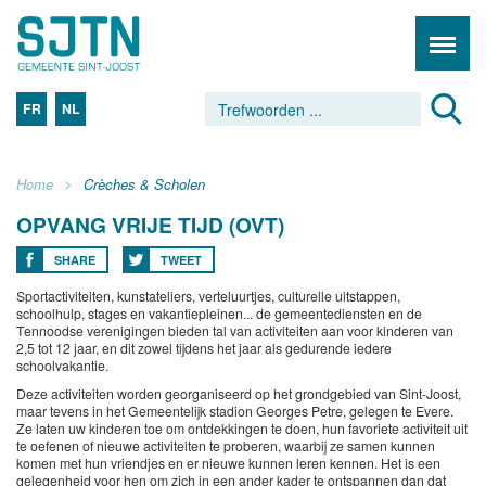
FR
NL
Home
Crèches & Scholen
OPVANG VRIJE TIJD (OVT)
SHARE
TWEET
Sportactiviteiten, kunstateliers, verteluurtjes, culturelle uitstappen,
schoolhulp, stages en vakantiepleinen... de gemeentediensten en de
Tennoodse verenigingen bieden tal van activiteiten aan voor kinderen van
2,5 tot 12 jaar, en dit zowel tijdens het jaar als gedurende iedere
schoolvakantie.
Deze activiteiten worden georganiseerd op het grondgebied van Sint-Joost,
maar tevens in het Gemeentelijk stadion Georges Petre, gelegen te Evere.
Ze laten uw kinderen toe om ontdekkingen te doen, hun favoriete activiteit uit
te oefenen of nieuwe activiteiten te proberen, waarbij ze samen kunnen
komen met hun vriendjes en er nieuwe kunnen leren kennen. Het is een
gelegenheid voor hen om zich in een ander kader te ontspannen dan dat