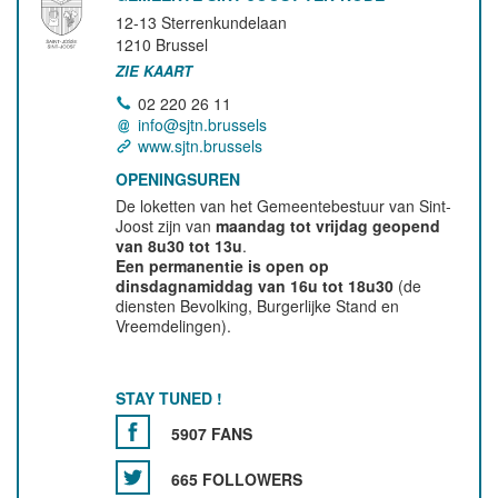
12-13 Sterrenkundelaan
1210
Brussel
ZIE KAART
02 220 26 11
info@sjtn.brussels
www.sjtn.brussels
OPENINGSUREN
De loketten van het Gemeentebestuur van Sint-
Joost zijn van
maandag tot vrijdag geopend
van 8u30 tot 13u
.
Een permanentie is open op
dinsdagnamiddag van 16u tot 18u30
(de
diensten Bevolking, Burgerlijke Stand en
Vreemdelingen).
STAY TUNED !
5907 FANS
665 FOLLOWERS