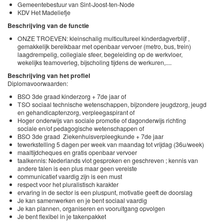
Gemeentebestuur van Sint-Joost-ten-Node
KDV Het Madeliefje
Beschrijving van de functie
ONZE TROEVEN: kleinschalig multicultureel kinderdagverblijf ,
gemakkelijk bereikbaar met openbaar vervoer (metro, bus, trein)
laagdrempelig, collegiale sfeer, begeleiding op de werkvloer,
wekelijks teamoverleg, bijscholing tijdens de werkuren,....
Beschrijving van het profiel
Diplomavoorwaarden:
BSO 3de graad kinderzorg + 7de jaar of
TSO sociaal technische wetenschappen, bijzondere jeugdzorg, jeugd
en gehandicaptenzorg, verpleegaspirant of
Hoger onderwijs van sociale promotie of dagonderwijs richting
sociale en/of pedagogische wetenschappen of
BSO 3de graad Ziekenhuisverpleegkunde + 7de jaar
tewerkstelling 5 dagen per week van maandag tot vrijdag (36u/week)
maaltijdcheques en gratis openbaar vervoer
taalkennis: Nederlands vlot gesproken en geschreven ; kennis van
andere talen is een plus maar geen vereiste
communicatief vaardig zijn is een must
respect voor het pluralistisch karakter
ervaring in de sector is een pluspunt, motivatie geeft de doorslag
Je kan samenwerken en je bent sociaal vaardig
Je kan plannen, organiseren en vooruitgang opvolgen
Je bent flexibel in je takenpakket