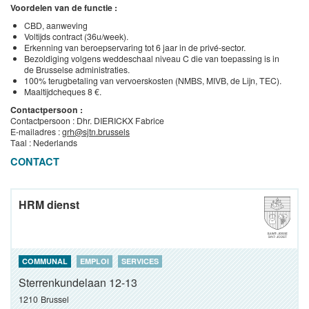
Voordelen van de functie :
CBD, aanweving
Voltijds contract (36u/week).
Erkenning van beroepservaring tot 6 jaar in de privé-sector.
Bezoldiging volgens weddeschaal niveau C die van toepassing is in
de Brusselse administraties.
100% terugbetaling van vervoerskosten (NMBS, MIVB, de Lijn, TEC).
Maaltijdcheques 8 €.
Contactpersoon :
Contactpersoon : Dhr. DIERICKX Fabrice
E-mailadres :
grh@sjtn.brussels
Taal : Nederlands
CONTACT
HRM dienst
COMMUNAL
EMPLOI
SERVICES
Sterrenkundelaan 12-13
1210
Brussel