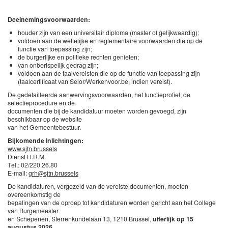
Deelnemingsvoorwaarden:
houder zijn van een universitair diploma (master of gelijkwaardig);
voldoen aan de wettelijke en reglementaire voorwaarden die op de
functie van toepassing zijn;
de burgerlijke en politieke rechten genieten;
van onberispelijk gedrag zijn;
voldoen aan de taalvereisten die op de functie van toepassing zijn
(taalcertificaat van Selor/Werkenvoor.be, indien vereist).
De gedetailleerde aanwervingsvoorwaarden, het functieprofiel, de
selectieprocedure en de
documenten die bij de kandidatuur moeten worden gevoegd, zijn
beschikbaar op de website
van het Gemeentebestuur.
Bijkomende inlichtingen:
www.sjtn.brussels
Dienst H.R.M.
Tel.: 02/220.26.80
E-mail:
grh@sjtn.brussels
De kandidaturen, vergezeld van de vereiste documenten, moeten
overeenkomstig de
bepalingen van de oproep tot kandidaturen worden gericht aan het College
van Burgemeester
en Schepenen, Sterrenkundelaan 13, 1210 Brussel,
uiterlijk op 15
augustus 2026.