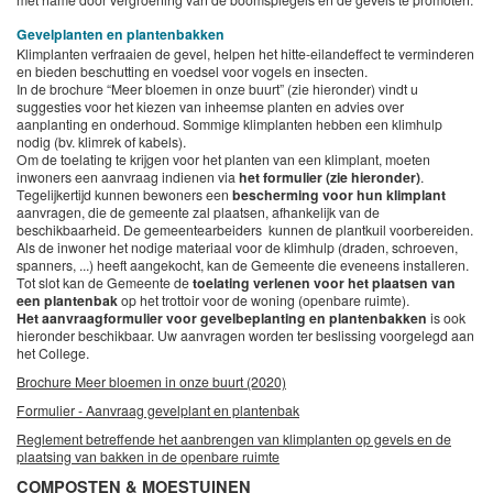
Gevelplanten en plantenbakken
Klimplanten verfraaien de gevel, helpen het hitte-eilandeffect te verminderen
en bieden beschutting en voedsel voor vogels en insecten.
In de brochure “Meer bloemen in onze buurt” (zie hieronder) vindt u
suggesties voor het kiezen van inheemse planten en advies over
aanplanting en onderhoud. Sommige klimplanten hebben een klimhulp
nodig (bv. klimrek of kabels).
Om de toelating te krijgen voor het planten van een klimplant, moeten
inwoners een aanvraag indienen via
het formulier (zie hieronder)
.
Tegelijkertijd kunnen bewoners een
bescherming voor hun klimplant
aanvragen, die de gemeente zal plaatsen, afhankelijk van de
beschikbaarheid. De gemeentearbeiders kunnen de plantkuil voorbereiden.
Als de inwoner het nodige materiaal voor de klimhulp (draden, schroeven,
spanners, ...) heeft aangekocht, kan de Gemeente die eveneens installeren.
Tot slot kan de Gemeente de
toelating verlenen voor het plaatsen van
een plantenbak
op het trottoir voor de woning (openbare ruimte).
Het aanvraagformulier voor gevelbeplanting en plantenbakken
is ook
hieronder beschikbaar. Uw aanvragen worden ter beslissing voorgelegd aan
het College.
Brochure Meer bloemen in onze buurt (2020)
Formulier - Aanvraag gevelplant en plantenbak
Reglement betreffende het aanbrengen van klimplanten op gevels en de
plaatsing van bakken in de openbare ruimte
COMPOSTEN & MOESTUINEN