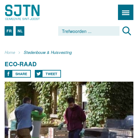
FR
NL
Home
Stedenbouw & Huisvesting
ECO-RAAD
SHARE
TWEET