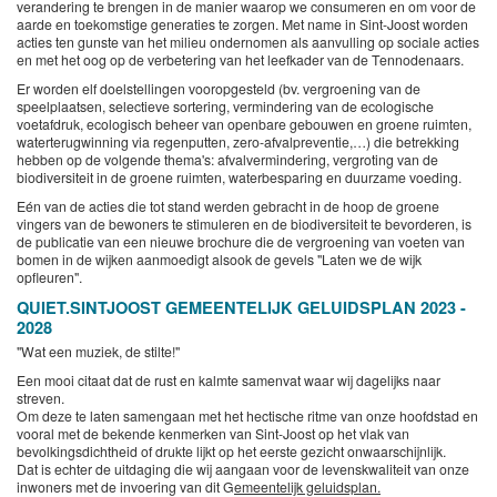
verandering te brengen in de manier waarop we consumeren en om voor de
aarde en toekomstige generaties te zorgen. Met name in Sint-Joost worden
acties ten gunste van het milieu ondernomen als aanvulling op sociale acties
en met het oog op de verbetering van het leefkader van de Tennodenaars.
Er worden elf doelstellingen vooropgesteld (bv. vergroening van de
speelplaatsen, selectieve sortering, vermindering van de ecologische
voetafdruk, ecologisch beheer van openbare gebouwen en groene ruimten,
waterterugwinning via regenputten, zero-afvalpreventie,…) die betrekking
hebben op de volgende thema's: afvalvermindering, vergroting van de
biodiversiteit in de groene ruimten, waterbesparing en duurzame voeding.
Eén van de acties die tot stand werden gebracht in de hoop de groene
vingers van de bewoners te stimuleren en de biodiversiteit te bevorderen, is
de publicatie van een nieuwe brochure die de vergroening van voeten van
bomen in de wijken aanmoedigt alsook de gevels "Laten we de wijk
opfleuren".
QUIET.SINTJOOST GEMEENTELIJK GELUIDSPLAN 2023 -
2028
"Wat een muziek, de stilte!"
Een mooi citaat dat de rust en kalmte samenvat waar wij dagelijks naar
streven.
Om deze te laten samengaan met het hectische ritme van onze hoofdstad en
vooral met de bekende kenmerken van Sint-Joost op het vlak van
bevolkingsdichtheid of drukte lijkt op het eerste gezicht onwaarschijnlijk.
Dat is echter de uitdaging die wij aangaan voor de levenskwaliteit van onze
inwoners met de invoering van dit G
emeentelijk geluidsplan.