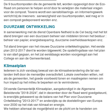
De 9 buurtcomposten die de gemeente telt, worden opgevolgd door de Eco-
Raad om personen te helpen en/of door te verwijzen die materiaal vragen
voor de compost. Tevens wordt een sensibiliserings- en informeringswerk
verricht bij de inwoners : aanwezigheid van buurtcomposten, wat mag er in
een compost gedeponeerd worden enz.
DUURZAME ONTWIKKELING
In samenwerking met de dienst Openbare Netheid is de Cel bezig met het tot
stand brengen van een duurzaam beheer van middelen binnen het bestuur :
beheer van papier, energiebesparing, duurzame overheidsaankopen enz.
Tot stand brengen van het nieuwe Duurzame ontwikkelingsplan. Het eerste
plan 2012-2017 dient te worden bijgewerkt. De opstellingsfase van het plan
is van start gegaan, en het zal eerstdaags worden voorgelegd aan het
College en aan de Gemeenteraad.
Klimaatplan
Iedereen is zich vandaag bewust van de klimaatverandering die tal van
landen treft door de menselijke overactiviteit. Lokale overheden willen, net
als de gemeenten, het goede voorbeeld tonen en maatregelen nemen om
hun impact op het milieu te beperken en te verminderen.
Dit eerste Gemeentelijk Klimaatplan, aangekondigd in de Algemene
Beleidsnota "2018-2024", dat in december door de Raad werd goedgekeurd,
is enerzijds gebaseerd op de balans van het Plan voor Duurzame
Ontwikkeling "2013-2017" en anderzijds op de doelstellingen van Europa
voor 2030 op het vlak van klimaat en energie.
We hebben allemaal de mogelijkheid en de plicht om te handelen om