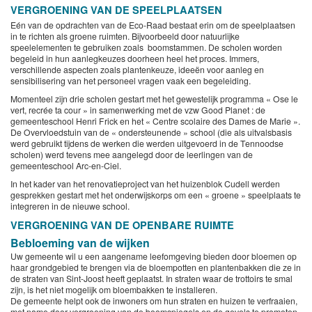
VERGROENING VAN DE SPEELPLAATSEN
Eén van de opdrachten van de Eco-Raad bestaat erin om de speelplaatsen
in te richten als groene ruimten. Bijvoorbeeld door natuurlijke
speelelementen te gebruiken zoals boomstammen. De scholen worden
begeleid in hun aanlegkeuzes doorheen heel het proces. Immers,
verschillende aspecten zoals plantenkeuze, ideeën voor aanleg en
sensibilisering van het personeel vragen vaak een begeleiding.
Momenteel zijn drie scholen gestart met het gewestelijk programma « Ose le
vert, recrée ta cour » in samenwerking met de vzw Good Planet : de
gemeenteschool Henri Frick en het « Centre scolaire des Dames de Marie ».
De Overvloedstuin van de « ondersteunende » school (die als uitvalsbasis
werd gebruikt tijdens de werken die werden uitgevoerd in de Tennoodse
scholen) werd tevens mee aangelegd door de leerlingen van de
gemeenteschool Arc-en-Ciel.
In het kader van het renovatieproject van het huizenblok Cudell werden
gesprekken gestart met het onderwijskorps om een « groene » speelplaats te
integreren in de nieuwe school.
VERGROENING VAN DE OPENBARE RUIMTE
Bebloeming van de wijken
Uw gemeente wil u een aangename leefomgeving bieden door bloemen op
haar grondgebied te brengen via de bloempotten en plantenbakken die ze in
de straten van Sint-Joost heeft geplaatst. In straten waar de trottoirs te smal
zijn, is het niet mogelijk om bloembakken te installeren.
De gemeente helpt ook de inwoners om hun straten en huizen te verfraaien,
met name door vergroening van de boomspiegels en de gevels te promoten.