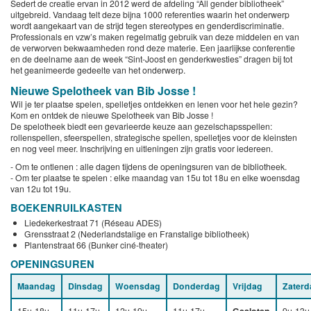
Sedert de creatie ervan in 2012 werd de afdeling “All gender bibliotheek”
uitgebreid. Vandaag telt deze bijna 1000 referenties waarin het onderwerp
wordt aangekaart van de strijd tegen stereotypes en genderdiscriminatie.
Professionals en vzw’s maken regelmatig gebruik van deze middelen en van
de verworven bekwaamheden rond deze materie. Een jaarlijkse conferentie
en de deelname aan de week “Sint-Joost en genderkwesties” dragen bij tot
het geanimeerde gedeelte van het onderwerp.
Nieuwe Spelotheek van Bib Josse !
Wil je ter plaatse spelen, spelletjes ontdekken en lenen voor het hele gezin?
Kom en ontdek de nieuwe Spelotheek van Bib Josse !
De spelotheek biedt een gevarieerde keuze aan gezelschapsspellen:
rollenspellen, sfeerspellen, strategische spellen, spelletjes voor de kleinsten
en nog veel meer. Inschrijving en uitleningen zijn gratis voor iedereen.
- Om te ontlenen : alle dagen tijdens de openingsuren van de bibliotheek.
- Om ter plaatse te spelen : elke maandag van 15u tot 18u en elke woensdag
van 12u tot 19u.
BOEKENRUILKASTEN
Liedekerkestraat 71 (Réseau ADES)
Grensstraat 2 (Nederlandstalige en Franstalige bibliotheek)
Plantenstraat 66 (Bunker ciné-theater)
OPENINGSUREN
Maandag
Dinsdag
Woensdag
Donderdag
Vrijdag
Zaterd
15u-18u
11u-17u
12u-19u
11u-17u
9u-13u