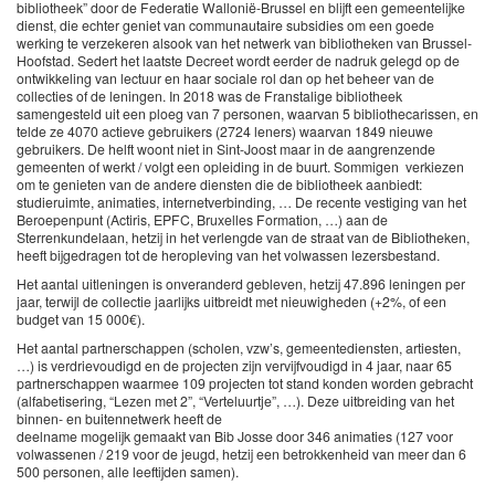
bibliotheek” door de Federatie Wallonië-Brussel en blijft een gemeentelijke
dienst, die echter geniet van communautaire subsidies om een goede
werking te verzekeren alsook van het netwerk van bibliotheken van Brussel-
Hoofstad. Sedert het laatste Decreet wordt eerder de nadruk gelegd op de
ontwikkeling van lectuur en haar sociale rol dan op het beheer van de
collecties of de leningen. In 2018 was de Franstalige bibliotheek
samengesteld uit een ploeg van 7 personen, waarvan 5 bibliothecarissen, en
telde ze 4070 actieve gebruikers (2724 leners) waarvan 1849 nieuwe
gebruikers. De helft woont niet in Sint-Joost maar in de aangrenzende
gemeenten of werkt / volgt een opleiding in de buurt. Sommigen verkiezen
om te genieten van de andere diensten die de bibliotheek aanbiedt:
studieruimte, animaties, internetverbinding, … De recente vestiging van het
Beroepenpunt (Actiris, EPFC, Bruxelles Formation, …) aan de
Sterrenkundelaan, hetzij in het verlengde van de straat van de Bibliotheken,
heeft bijgedragen tot de heropleving van het volwassen lezersbestand.
Het aantal uitleningen is onveranderd gebleven, hetzij 47.896 leningen per
jaar, terwijl de collectie jaarlijks uitbreidt met nieuwigheden (+2%, of een
budget van 15 000€).
Het aantal partnerschappen (scholen, vzw’s, gemeentediensten, artiesten,
…) is verdrievoudigd en de projecten zijn vervijfvoudigd in 4 jaar, naar 65
partnerschappen waarmee 109 projecten tot stand konden worden gebracht
(alfabetisering, “Lezen met 2”, “Verteluurtje”, …). Deze uitbreiding van het
binnen- en buitennetwerk heeft de
deelname mogelijk gemaakt van Bib Josse door 346 animaties (127 voor
volwassenen / 219 voor de jeugd, hetzij een betrokkenheid van meer dan 6
500 personen, alle leeftijden samen).