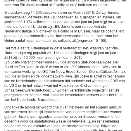
team van Bib Joske bestaat uit 2 voltijdse en 2 halftijdse collega's.
Bib Joske kreeg 14 200 bezoekers over de vloer in 2018. Dat zijn leners,
klasbezoeken, de wekelijkse IBO bezoeken, NT2 groepen en ateliers. Bib
Joske heeft 1 174 actieve leners, een aantal dat jaar na jaar stijgt en waarvan
meer dan de helft kinderen zijn. Bib Joske is één van de kleinste
Nederlandstalige bibliotheken qua collectie in Brussel, maar ze doet het erg
goed qua publieksbereik tov het inwonersaantal en qua uitleen voor het
kleine aantal materialen dat in de collectie zit (ongeveer 10 100).
Het totale aantal uitleningen in 2018 bedraagt 21 045 waarvan het fictie,
films en strips erg populair zijn. Het aantal uitleningen stijgt jaar na jaar, in
2018 zijn er 10 000 meer uitleningen dan in 2015.
Bib Joske ontvangt meer klassen uit de scholen Sint-Joost-aan-Zee, De
Buurt en Ten Node, in 2018 waren er zo'n 200 klasbezoeken. We zitten in
een samenwerking met GC Ten Noey, Brede School, Dienst Cultuur, Aximax,
IBO, de scholen en de kinderdagverblijven. Bib Joske is actief in het netwerk
van de Nederlandstalige bibliotheken dat ondersteund wordt door OBiB van
de VGC en in het netwerk van het Huis van het Kind van de regio
Schaarbeek/Evere/Sint-Joost. Er worden verschillende projecten jaarlijks
georganiseerd met heel wat lokale en bovenlokale partners zoals het Huis
van het Nederlands, Brusselleer, …
Ondanks de alomtegenwoordigheid van het beeld en het stijgend gebruik
van schermen die de tijd inpalmen die voor andere activiteiten kan worden
gebruikt: lezen, sport, gezelschapspellen enz. en dit sedert verschillende
decennia (vóor de smartphones was er de televisie…), en zelfs rekening
houdende met de evolutie van lees- en schrijfondersteuning, blijven de
uitdagingen van morgen behoorlijk fundamenteel, namelijk: leren lezen en