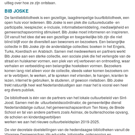
uitleg over hoe ze zijn ontstaan.
BIB JOSKE
De familiebibliotheek is een gezellige, laagdrempelige buurtbibliotheek, een
open huis voor iedereen. Bib Joske is een plek die cultuureducatie- en
participatie, leesplezier, e-inclusie, informatiebemiddeling, mediawijsheid en
gemeenschapsvorming stimuleert. Bib Joske moet informeren en inspireren.
Dit vanuit het idee dat we een gezellige en toegankelijke bib zijn die niet
blind blijft voor de diversiteit aan bewoners en bezoekers. Een belangrijke
collectie in Bib Joske zijn de anderstalige collecties: boeken in het Engels,
Turks, Koerdisch en Arabisch. Samen met medewerkers en partners werkt
Bib Joske aan een sterke collectie, een sociale plek die het verlengde van de
straat en huiskamer vormen, een plek van vrij vertoeven en ontmoeting, waar
verhalen en verbeelding een belangrijke hoeksteen vormen. Bezoekers
komen lang niet alleen voor de collectie, steeds vaker komen bezoekers om
er te verblijven, te werken, af te spreken met vrienden, te hangen, kranten te
lezen, internet te gebruiken, te studeren, of gewoon nietsdoen. Bib Joske
trekt natuurlijk heel wat Nederlandslustigen aan maar het is vooral een heel
erg divers publiek.
De bibliotheek is één van de partners van het lokale cultuurbeleid van Sint-
Joost. Samen met de ultuurbeleidscoördinator, de gemeentelijke dienst
Nederlandstalige cultuur, het gemeenschapscentrum Ten Noey, de Brede
School en tal van andere partners zoals Aximax, de buitenschoolse opvang,
de scholen en kinderdagverblijven
werken we aan het nieuwe cultuurbeleidsplan 2019-2025.
De vier decretale doelstellingen van de hedendaagse bibliotheken vanuit de
Vlaamse Gemeenschap zijn educatie, informatie, ontspanning en