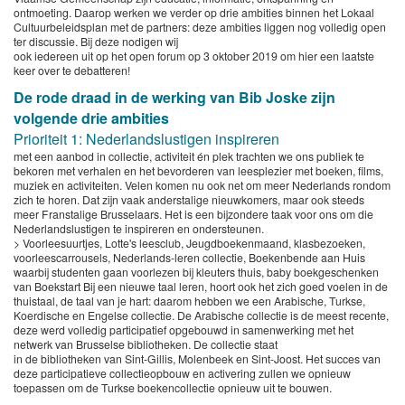
ontmoeting. Daarop werken we verder op drie ambities binnen het Lokaal
Cultuurbeleidsplan met de partners: deze ambities liggen nog volledig open
ter discussie. Bij deze nodigen wij
ook iedereen uit op het open forum op 3 oktober 2019 om hier een laatste
keer over te debatteren!
De rode draad in de werking van Bib Joske zijn
volgende drie ambities
Prioriteit 1: Nederlandslustigen inspireren
met een aanbod in collectie, activiteit én plek trachten we ons publiek te
bekoren met verhalen en het bevorderen van leesplezier met boeken, films,
muziek en activiteiten. Velen komen nu ook net om meer Nederlands rondom
zich te horen. Dat zijn vaak anderstalige nieuwkomers, maar ook steeds
meer Franstalige Brusselaars. Het is een bijzondere taak voor ons om die
Nederlandslustigen te inspireren en ondersteunen.
> Voorleesuurtjes, Lotte's leesclub, Jeugdboekenmaand, klasbezoeken,
voorleescarrousels, Nederlands-leren collectie, Boekenbende aan Huis
waarbij studenten gaan voorlezen bij kleuters thuis, baby boekgeschenken
van Boekstart Bij een nieuwe taal leren, hoort ook het zich goed voelen in de
thuistaal, de taal van je hart: daarom hebben we een Arabische, Turkse,
Koerdische en Engelse collectie. De Arabische collectie is de meest recente,
deze werd volledig participatief opgebouwd in samenwerking met het
netwerk van Brusselse bibliotheken. De collectie staat
in de bibliotheken van Sint-Gillis, Molenbeek en Sint-Joost. Het succes van
deze participatieve collectieopbouw en activering zullen we opnieuw
toepassen om de Turkse boekencollectie opnieuw uit te bouwen.