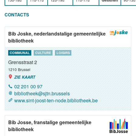
Gesloten
CONTACTS
Bib Joske, nederlandstalige gemeentelijke
bibliotheek
COMMUNAL
CULTURE
LOISIRS
Grensstraat 2
1210
Brussel
ZIE KAART
02 201 00 97
bibliotheek@sjtn.brussels
www.sint-joost-ten-node.bibliotheek.be
Bib Josse, franstalige gemeentelijke
bibliotheek