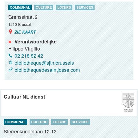
COMMUNAL
CULTURE
LOISIRS
SERVICES
Grensstraat 2
1210
Brussel
ZIE KAART
Verantwoordelijke
Filippo Virgilio
02 218 82 42
bibliotheque@sjtn.brussels
bibliothequedesaintjosse.com
Cultuur NL dienst
COMMUNAL
CULTURE
LOISIRS
SERVICES
Sterrenkundelaan 12-13