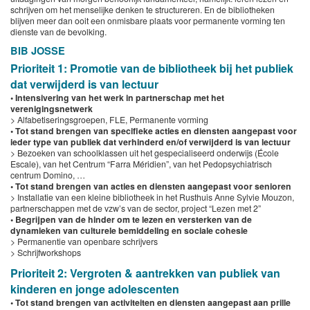
schrijven om het menselijke denken te structureren. En de bibliotheken
blijven meer dan ooit een onmisbare plaats voor permanente vorming ten
dienste van de bevolking.
BIB JOSSE
Prioriteit 1: Promotie van de bibliotheek bij het publiek
dat verwijderd is van lectuur
• Intensivering van het werk in partnerschap met het
verenigingsnetwerk
> Alfabetiseringsgroepen, FLE, Permanente vorming
• Tot stand brengen van specifieke acties en diensten aangepast voor
ieder type van publiek dat verhinderd en/of verwijderd is van lectuur
> Bezoeken van schoolklassen uit het gespecialiseerd onderwijs (École
Escale), van het Centrum “Farra Méridien”, van het Pedopsychiatrisch
centrum Domino, …
• Tot stand brengen van acties en diensten aangepast voor senioren
> Installatie van een kleine bibliotheek in het Rusthuis Anne Sylvie Mouzon,
partnerschappen met de vzw’s van de sector, project “Lezen met 2”
• Begrijpen van de hinder om te lezen en versterken van de
dynamieken van culturele bemiddeling en sociale cohesie
> Permanentie van openbare schrijvers
> Schrijfworkshops
Prioriteit 2: Vergroten & aantrekken van publiek van
kinderen en jonge adolescenten
• Tot stand brengen van activiteiten en diensten aangepast aan prille