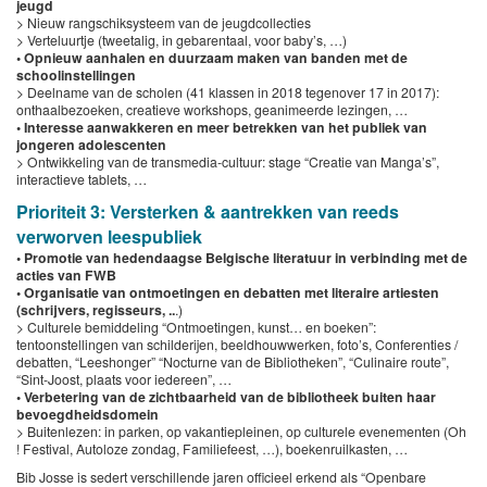
jeugd
> Nieuw rangschiksysteem van de jeugdcollecties
> Verteluurtje (tweetalig, in gebarentaal, voor baby’s, …)
• Opnieuw aanhalen en duurzaam maken van banden met de
schoolinstellingen
> Deelname van de scholen (41 klassen in 2018 tegenover 17 in 2017):
onthaalbezoeken, creatieve workshops, geanimeerde lezingen, …
• Interesse aanwakkeren en meer betrekken van het publiek van
jongeren adolescenten
> Ontwikkeling van de transmedia-cultuur: stage “Creatie van Manga’s”,
interactieve tablets, …
Prioriteit 3: Versterken & aantrekken van reeds
verworven leespubliek
• Promotie van hedendaagse Belgische literatuur in verbinding met de
acties van FWB
• Organisatie van ontmoetingen en debatten met literaire artiesten
(schrijvers, regisseurs, ..
.)
> Culturele bemiddeling “Ontmoetingen, kunst… en boeken”:
tentoonstellingen van schilderijen, beeldhouwwerken, foto’s, Conferenties /
debatten, “Leeshonger” “Nocturne van de Bibliotheken”, “Culinaire route”,
“Sint-Joost, plaats voor iedereen”, …
• Verbetering van de zichtbaarheid van de bibliotheek buiten haar
bevoegdheidsdomein
> Buitenlezen: in parken, op vakantiepleinen, op culturele evenementen (Oh
! Festival, Autoloze zondag, Familiefeest, …), boekenruilkasten, …
Bib Josse is sedert verschillende jaren officieel erkend als “Openbare