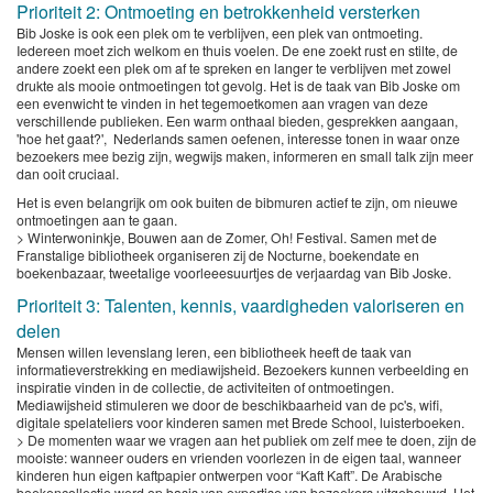
Prioriteit 2: Ontmoeting en betrokkenheid versterken
Bib Joske is ook een plek om te verblijven, een plek van ontmoeting.
Iedereen moet zich welkom en thuis voelen. De ene zoekt rust en stilte, de
andere zoekt een plek om af te spreken en langer te verblijven met zowel
drukte als mooie ontmoetingen tot gevolg. Het is de taak van Bib Joske om
een evenwicht te vinden in het tegemoetkomen aan vragen van deze
verschillende publieken. Een warm onthaal bieden, gesprekken aangaan,
'hoe het gaat?', Nederlands samen oefenen, interesse tonen in waar onze
bezoekers mee bezig zijn, wegwijs maken, informeren en small talk zijn meer
dan ooit cruciaal.
Het is even belangrijk om ook buiten de bibmuren actief te zijn, om nieuwe
ontmoetingen aan te gaan.
> Winterwoninkje, Bouwen aan de Zomer, Oh! Festival. Samen met de
Franstalige bibliotheek organiseren zij de Nocturne, boekendate en
boekenbazaar, tweetalige voorleeesuurtjes de verjaardag van Bib Joske.
Prioriteit 3: Talenten, kennis, vaardigheden valoriseren en
delen
Mensen willen levenslang leren, een bibliotheek heeft de taak van
informatieverstrekking en mediawijsheid. Bezoekers kunnen verbeelding en
inspiratie vinden in de collectie, de activiteiten of ontmoetingen.
Mediawijsheid stimuleren we door de beschikbaarheid van de pc's, wifi,
digitale spelateliers voor kinderen samen met Brede School, luisterboeken.
> De momenten waar we vragen aan het publiek om zelf mee te doen, zijn de
mooiste: wanneer ouders en vrienden voorlezen in de eigen taal, wanneer
kinderen hun eigen kaftpapier ontwerpen voor “Kaft Kaft”. De Arabische
boekencollectie werd op basis van expertise van bezoekers uitgebouwd. Het