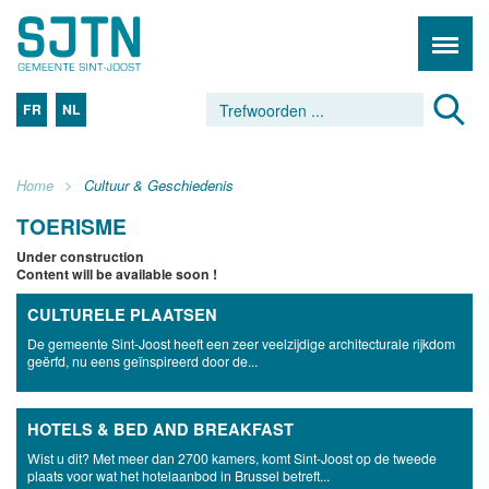
FR
NL
Home
Cultuur & Geschiedenis
TOERISME
Under construction
Content will be available soon !
CULTURELE PLAATSEN
De gemeente Sint-Joost heeft een zeer veelzijdige architecturale rijkdom
geërfd, nu eens geïnspireerd door de...
HOTELS & BED AND BREAKFAST
Wist u dit? Met meer dan 2700 kamers, komt Sint-Joost op de tweede
plaats voor wat het hotelaanbod in Brussel betreft...