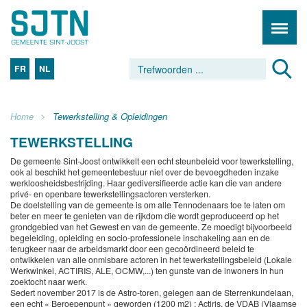
FR
NL
Home
Tewerkstelling & Opleidingen
TEWERKSTELLING
De gemeente Sint-Joost ontwikkelt een echt steunbeleid voor tewerkstelling,
ook al beschikt het gemeentebestuur niet over de bevoegdheden inzake
werkloosheidsbestrijding. Haar gediversifieerde actie kan die van andere
privé- en openbare tewerkstellingsactoren versterken.
De doelstelling van de gemeente is om alle Tennodenaars toe te laten om
beter en meer te genieten van de rijkdom die wordt geproduceerd op het
grondgebied van het Gewest en van de gemeente. Ze moedigt bijvoorbeeld
begeleiding, opleiding en socio-professionele inschakeling aan en de
terugkeer naar de arbeidsmarkt door een gecoördineerd beleid te
ontwikkelen van alle onmisbare actoren in het tewerkstellingsbeleid (Lokale
Werkwinkel, ACTIRIS, ALE, OCMW,...) ten gunste van de inwoners in hun
zoektocht naar werk.
Sedert november 2017 is de Astro-toren, gelegen aan de Sterrenkundelaan,
een echt « Beroepenpunt » geworden (1200 m2) : Actiris, de VDAB (Vlaamse