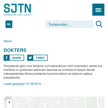
NL
Home
DOKTERS
SHARE
TWEET
Procedente igitur mox tempore cum adventicium nihil inveniretur, relicta ora
maritima in Lycaoniam adnexam Isauriae se contulerunt ibique densis
intersaepientes itinera praetenturis provincialium et viatorum opibus
pascebantur.
Laatst gewijzigd:
07.08.2015