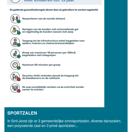
SPORTZALEN
In Sint-Joost zijn er 3 gemeentelijke omnisportzalen, diverse danszalen,
een polyvalente zaal en 3 privé-sportzalen...