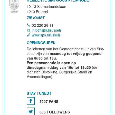
GEMEENTE SINT-JOOST-TEN-NODE
12-13 Sterrenkundelaan
1210
Brussel
ZIE KAART
02 220 26 11
info@sjtn.brussels
www.sjtn.brussels
OPENINGSUREN
De loketten van het Gemeentebestuur van Sint-
Joost zijn van
maandag tot vrijdag geopend
van 8u30 tot 13u
.
Een permanentie is open op
dinsdagnamiddag van 16u tot 18u30
(de
diensten Bevolking, Burgerlijke Stand en
Vreemdelingen).
STAY TUNED !
5907 FANS
665 FOLLOWERS