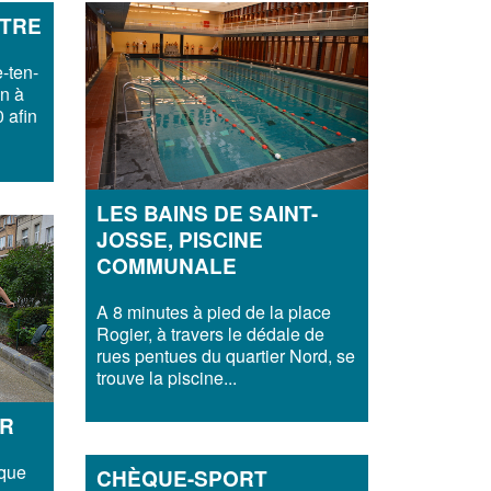
ETRE
-ten-
in à
 afin
LES BAINS DE SAINT-
JOSSE, PISCINE
COMMUNALE
A 8 minutes à pied de la place
Rogier, à travers le dédale de
rues pentues du quartier Nord, se
trouve la piscine...
IR
ique
CHÈQUE-SPORT