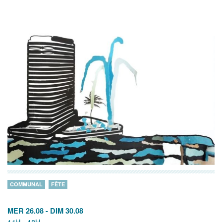
COMMUNAL
FÊTE
MER 26.08
-
DIM 30.08
14H - 18H