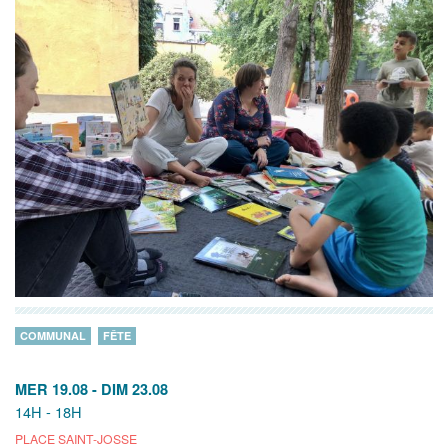
COMMUNAL
FÊTE
MER 19.08
-
DIM 23.08
14H - 18H
PLACE SAINT-JOSSE