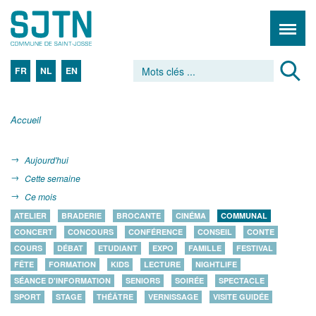
FR
NL
EN
Accueil
Aujourd'hui
Cette semaine
Ce mois
ATELIER
BRADERIE
BROCANTE
CINÉMA
COMMUNAL
CONCERT
CONCOURS
CONFÉRENCE
CONSEIL
CONTE
COURS
DÉBAT
ETUDIANT
EXPO
FAMILLE
FESTIVAL
FÊTE
FORMATION
KIDS
LECTURE
NIGHTLIFE
SÉANCE D'INFORMATION
SENIORS
SOIRÉE
SPECTACLE
SPORT
STAGE
THÉÂTRE
VERNISSAGE
VISITE GUIDÉE