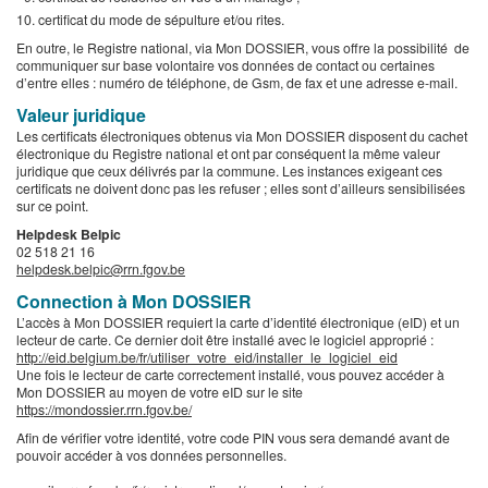
certificat du mode de sépulture et/ou rites.
En outre, le Registre national, via Mon DOSSIER, vous offre la possibilité de
communiquer sur base volontaire vos données de contact ou certaines
d’entre elles : numéro de téléphone, de Gsm, de fax et une adresse e-mail.
Valeur juridique
Les certificats électroniques obtenus via Mon DOSSIER disposent du cachet
électronique du Registre national et ont par conséquent la même valeur
juridique que ceux délivrés par la commune. Les instances exigeant ces
certificats ne doivent donc pas les refuser ; elles sont d’ailleurs sensibilisées
sur ce point.
Helpdesk Belpic
02 518 21 16
helpdesk.belpic@rrn.fgov.be
Connection à Mon DOSSIER
L’accès à Mon DOSSIER requiert la carte d’identité électronique (eID) et un
lecteur de carte. Ce dernier doit être installé avec le logiciel approprié :
http://eid.belgium.be/fr/utiliser_votre_eid/installer_le_logiciel_eid
Une fois le lecteur de carte correctement installé, vous pouvez accéder à
Mon DOSSIER au moyen de votre eID sur le site
https://mondossier.rrn.fgov.be/
Afin de vérifier votre identité, votre code PIN vous sera demandé avant de
pouvoir accéder à vos données personnelles.