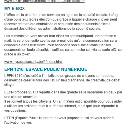
www.ibz.rrn.fgov.be/fr/registre-national/mon-dossier/
MY E-BOX
L'eBox est la plateforme de services en ligne de la sécurité sociale. Il s'agit
d'une boîte aux lettres électronique grâce à laquelle chaque citoyen peut
recevoir de manière centralisée et sécurisée des documents officiels
émanant des différentes administrations de la sécurité sociale.
Les citoyens peuvent activer leur eBox en communiquant une adresse e-
mail. Ils seront ensuite avertis par e-mail dès qu'une communication sera
disponible dans leur eBox. Pour accéder à son eBox et consulter ses
documents en toute sécurité, il suffit de se connecter soit via sa carte eID, soit
grâce à un token.
www.mysocialsecurity.be/fr/index.html
EPN 1210, ESPACE PUBLIC NUMÉRIQUE
L’EPN 1210 s’est créé à l’initiative d’un groupe de citoyens tennoodois,
désireux de créer autour des TIC un lieu d’échange, de créativité, de débat
citoyen.
L’EPN propose 25 PC répartis dans une grande salle séparable en deux par
une cloison amovible.
Il est ouvert à tous les citoyens. Un animateur est disponible pour vous aider
à utiliser les ordinateurs et à surfer sur Internet, ainsi que pour répondre à
vos questions.
L'EPN (Espace Public Numérique) vous propose aussi de vous aider à
l'activation de vos :