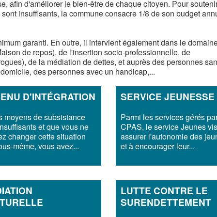
, afin d'améliorer le bien-être de chaque citoyen. Pour soutenir
 sont insuffisants, la commune consacre 1/8 de son budget ann
mum garanti. En outre, il intervient également dans le domain
son de repos), de l'insertion socio-professionnelle, de
gues), de la médiation de dettes, et auprès des personnes san
domicile, des personnes avec un handicap,...
ENU D'INTÉGRATION
SERVICE JEUNESSE
s moyens de subsistance
Parmi les services gérés par
insuffisants et que vous ne
CPAS, le service Jeunes vi
z changer cette situation
assurer l'autonomie des jeu
ous-même, vous avez...
et à encourager leur...
IATION
LUTTE CONTRE LE
TURELLE
SURENDETTEMENT