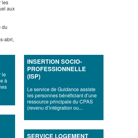
 les
uel aux
e du
s-abri,
INSERTION SOCIO-
PROFESSIONNELLE
 le
(ISP)
se à
nes
Le service de Guidance assiste
les personnes bénéficiant d’une
ressource principale du CPAS
(revenu d’intégration ou...
SERVICE LOGEMENT