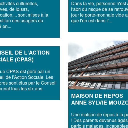
ctivités culturelles,
Dans la vie, personne n'est 
ves, de loisirs,
l'abri du risque de se retrou
cation,... sont mises à la
jour le porte-monnaie vide a
sition des usagers du
que l'on est dans l’...
en...
SEIL DE L'ACTION
IALE (CPAS)
ue CPAS est géré par un
il de l’Action Sociale. Les
es sont élus par le Conseil
nal tous les six ans.
MAISON DE REPOS
ANNE SYLVIE MOUZ
Une maison de repos à la p
! Des parents devenus âgés
parfois malades, incapables