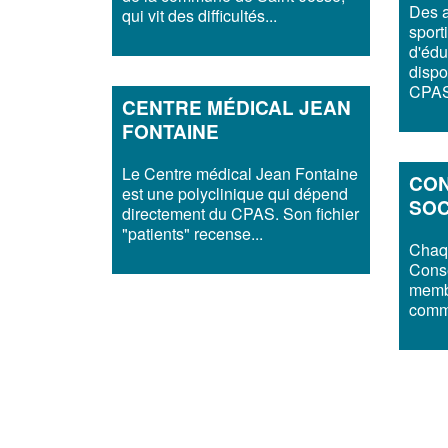
Des a
qui vit des difficultés...
sporti
d'édu
dispo
CPAS 
CENTRE MÉDICAL JEAN
FONTAINE
Le Centre médical Jean Fontaine
CON
est une polyclinique qui dépend
SOC
directement du CPAS. Son fichier
"patients" recense...
Chaq
Conse
membr
commu