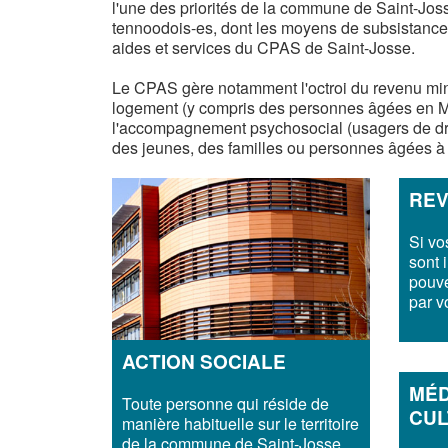
l'une des priorités de la commune de Saint-Josse
tennoodois-es, dont les moyens de subsistance
aides et services du CPAS de Saint-Josse.
Le CPAS gère notamment l'octroi du revenu mini
logement (y compris des personnes âgées en Mai
l'accompagnement psychosocial (usagers de dro
des jeunes, des familles ou personnes âgées à 
REV
Si vo
sont 
pouve
par v
ACTION SOCIALE
MÉD
Toute personne qui réside de
CUL
manière habituelle sur le territoire
de la commune de Saint-Josse,