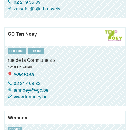
02 219 55 89
zmsafer@sjtn.brussels
GC Ten Noey
CULTURE
LOISIRS
rue de la Commune 25
1210
Bruxelles
VOIR PLAN
02 217 08 82
tennoey@vgc.be
www.tennoey.be
Winner's
SPORT