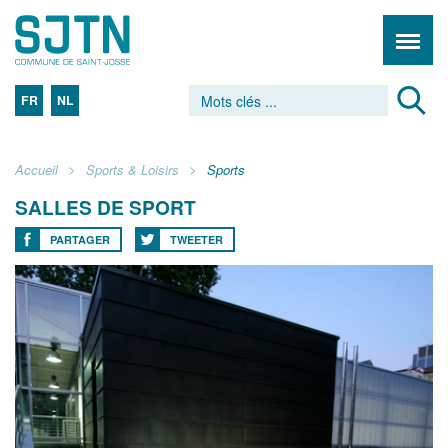
FR
NL
Accueil
Sports & Loisirs
Sports
SALLES DE SPORT
PARTAGER
TWEETER