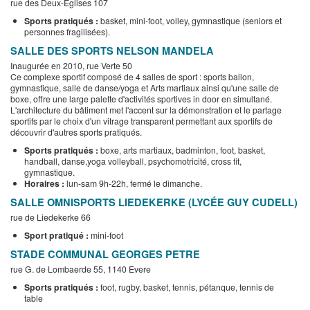
rue des Deux-Eglises 107
Sports pratiqués :
basket, mini-foot, volley, gymnastique (seniors et
personnes fragilisées).
SALLE DES SPORTS NELSON MANDELA
Inaugurée en 2010, rue Verte 50
Ce complexe sportif composé de 4 salles de sport : sports ballon,
gymnastique, salle de danse/yoga et Arts martiaux ainsi qu'une salle de
boxe, offre une large palette d'activités sportives in door en simultané.
L'architecture du bâtiment met l'accent sur la démonstration et le partage
sportifs par le choix d'un vitrage transparent permettant aux sportifs de
découvrir d'autres sports pratiqués.
Sports pratiqués :
boxe, arts martiaux, badminton, foot, basket,
handball, danse,yoga volleyball, psychomotricité, cross fit,
gymnastique.
Horaires :
lun-sam 9h-22h, fermé le dimanche.
SALLE OMNISPORTS LIEDEKERKE (LYCÉE GUY CUDELL)
rue de Liedekerke 66
Sport pratiqué :
mini-foot
STADE COMMUNAL GEORGES PETRE
rue G. de Lombaerde 55, 1140 Evere
Sports pratiqués :
foot, rugby, basket, tennis, pétanque, tennis de
table