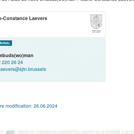
e-Constance Laevers
MUNAL
mbuds(wo)man
 220 26 24
aevers@sjtn.brussels
re modification:
26.06.2024