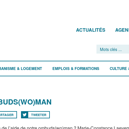
ACTUALITÉS
AGEN
BANISME & LOGEMENT
EMPLOIS & FORMATIONS
CULTURE 
BUDS(WO)MAN
ARTAGER
TWEETER
 de l’aide de notre ombuds(wo)man ? Marie-Constance Laevers s