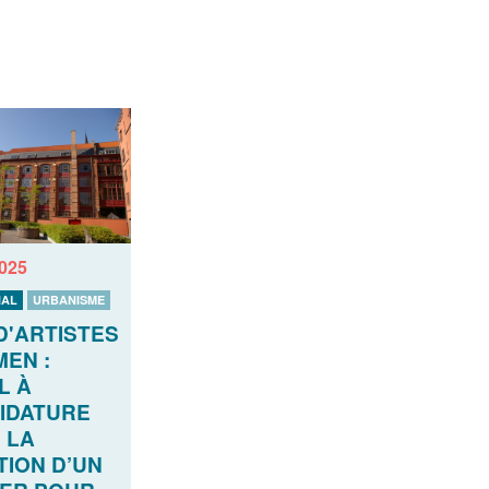
2025
AL
URBANISME
D'ARTISTES
EN :
L À
IDATURE
 LA
TION D’UN