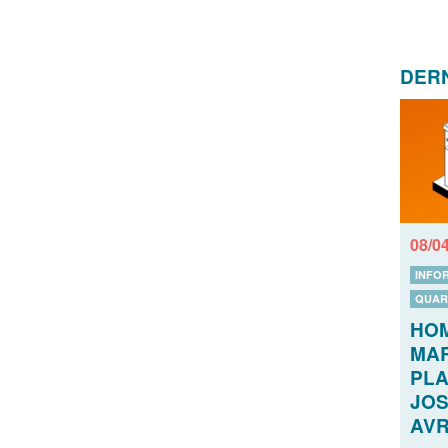
DERN
08/0
INFO
QUAR
HO
MAR
PLA
JOS
AVR