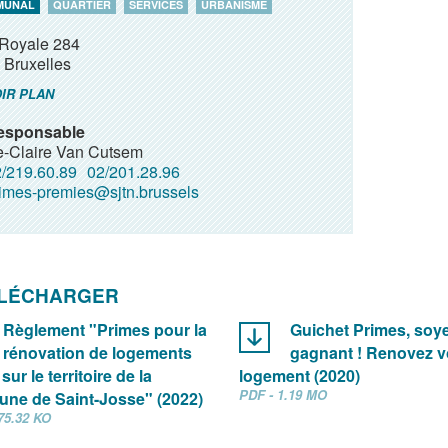
MUNAL
QUARTIER
SERVICES
URBANISME
Royale 284
Bruxelles
IR PLAN
esponsable
e-Claire Van Cutsem
/219.60.89
02/201.28.96
imes-premies@sjtn.brussels
ÉLÉCHARGER
Règlement "Primes pour la
Guichet Primes, soy
rénovation de logements
gagnant ! Renovez v
sur le territoire de la
logement (2020)
PDF - 1.19 MO
ne de Saint-Josse" (2022)
75.32 KO