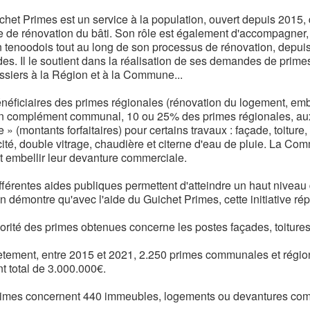
chet Primes est un service à la population, ouvert depuis 2015, 
e de rénovation du bâti. Son rôle est également d'accompagner, 
n tenoodois tout au long de son processus de rénovation, depuis 
es. Il le soutient dans la réalisation de ses demandes de primes,
ssiers à la Région et à la Commune...
néficiaires des primes régionales (rénovation du logement, emb
un complément communal, 10 ou 25% des primes régionales, au
 » (montants forfaitaires) pour certains travaux : façade, toiture, 
icité, double vitrage, chaudière et citerne d'eau de pluie. La 
t embellir leur devanture commerciale.
fférentes aides publiques permettent d'atteindre un haut nivea
an démontre qu'avec l'aide du Guichet Primes, cette initiative ré
rité des primes obtenues concerne les postes façades, toitures, i
tement, entre 2015 et 2021, 2.250 primes communales et région
t total de 3.000.000€.
imes concernent 440 immeubles, logements ou devantures com