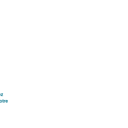
ez
otre