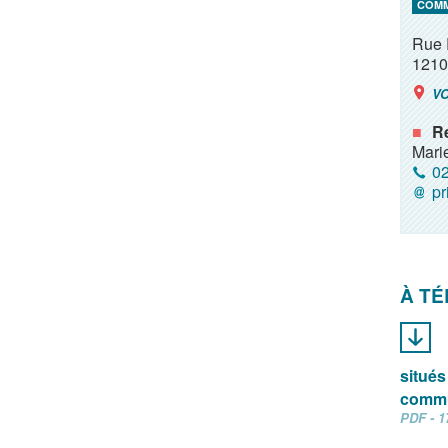
COM
Rue 
1210
VO
R
Mari
02
pr
À T
situés 
commu
PDF - 1