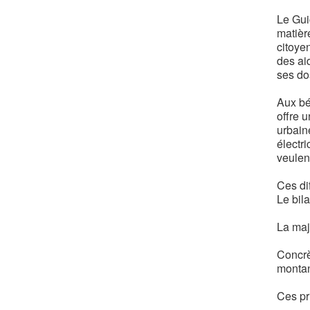
Le Gui
matièr
citoye
des aid
ses do
Aux bé
offre 
urbaine
électr
veulen
Ces di
Le bil
La majo
Concrè
montan
Ces pr