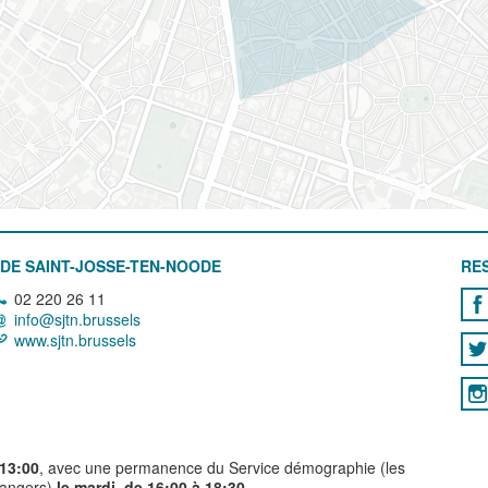
DE SAINT-JOSSE-TEN-NOODE
RE
02 220 26 11
info@sjtn.brussels
www.sjtn.brussels
 13:00
, avec une permanence du Service démographie (les
trangers)
le mardi, de 16:00 à 18:30.