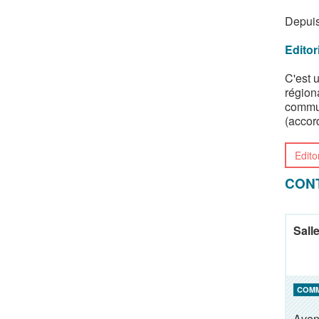
Depuis
Editor
C'est 
région
commun
(accor
Edito
CON
Sall
COM
Aven