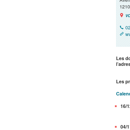
1210
VO
02
ww
Les d
l’adre
Les pr
Calen
16/1
04/1