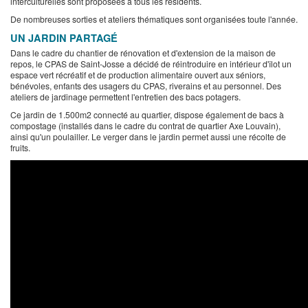
interculturelles sont proposées à tous les résidents.
De nombreuses sorties et ateliers thématiques sont organisées toute l'année.
UN JARDIN PARTAGÉ
Dans le cadre du chantier de rénovation et d'extension de la maison de
repos, le CPAS de Saint-Josse a décidé de réintroduire en intérieur d'îlot un
espace vert récréatif et de production alimentaire ouvert aux séniors,
bénévoles, enfants des usagers du CPAS, riverains et au personnel. Des
ateliers de jardinage permettent l'entretien des bacs potagers.
Ce jardin de 1.500m2 connecté au quartier, dispose également de bacs à
compostage (installés dans le cadre du contrat de quartier Axe Louvain),
ainsi qu'un poulailler. Le verger dans le jardin permet aussi une récolte de
fruits.