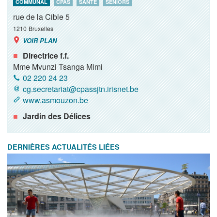
COMMUNAL
CPAS
SANTÉ
SENIORS
rue de la Cible 5
1210
Bruxelles
VOIR PLAN
Directrice f.f.
Mme Mvunzi Tsanga Mimi
02 220 24 23
cg.secretariat@cpassjtn.irisnet.be
www.asmouzon.be
Jardin des Délices
DERNIÈRES ACTUALITÉS LIÉES