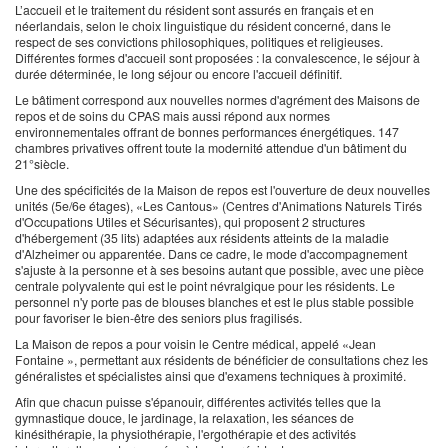
L’accueil et le traitement du résident sont assurés en français et en
néerlandais, selon le choix linguistique du résident concerné, dans le
respect de ses convictions philosophiques, politiques et religieuses.
Différentes formes d'accueil sont proposées : la convalescence, le séjour à
durée déterminée, le long séjour ou encore l'accueil définitif.
Le bâtiment correspond aux nouvelles normes d'agrément des Maisons de
repos et de soins du CPAS mais aussi répond aux normes
environnementales offrant de bonnes performances énergétiques. 147
chambres privatives offrent toute la modernité attendue d'un bâtiment du
21°siècle.
Une des spécificités de la Maison de repos est l'ouverture de deux nouvelles
unités (5e/6e étages), «Les Cantous» (Centres d'Animations Naturels Tirés
d'Occupations Utiles et Sécurisantes), qui proposent 2 structures
d'hébergement (35 lits) adaptées aux résidents atteints de la maladie
d'Alzheimer ou apparentée. Dans ce cadre, le mode d'accompagnement
s'ajuste à la personne et à ses besoins autant que possible, avec une pièce
centrale polyvalente qui est le point névralgique pour les résidents. Le
personnel n'y porte pas de blouses blanches et est le plus stable possible
pour favoriser le bien-être des seniors plus fragilisés.
La Maison de repos a pour voisin le Centre médical, appelé «Jean
Fontaine », permettant aux résidents de bénéficier de consultations chez les
généralistes et spécialistes ainsi que d'examens techniques à proximité.
Afin que chacun puisse s'épanouir, différentes activités telles que la
gymnastique douce, le jardinage, la relaxation, les séances de
kinésithérapie, la physiothérapie, l'ergothérapie et des activités