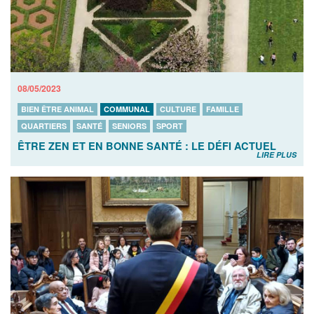
08/05/2023
BIEN ÊTRE ANIMAL
COMMUNAL
CULTURE
FAMILLE
QUARTIERS
SANTÉ
SENIORS
SPORT
ÊTRE ZEN ET EN BONNE SANTÉ : LE DÉFI ACTUEL
LIRE PLUS