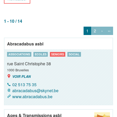
1 - 10 / 14
1
2
›
››
Abracadabus asbl
ASSOCIATIONS
ECOLES
SENIORS
SOCIAL
rue Saint Christophe 38
1000
Bruxelles
VOIR PLAN
02 513 75 35
abracadabus@skynet.be
www.abracadabus.be
Ages & Transmissions asbl