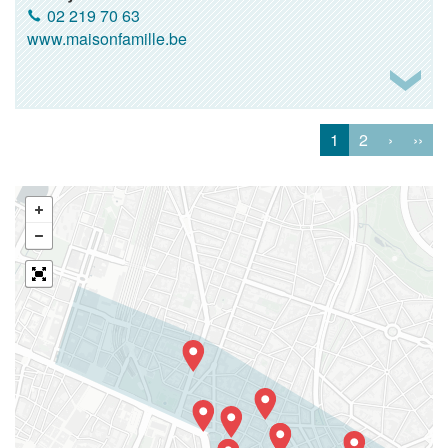
02 219 70 63
www.maisonfamille.be
1
2
›
››