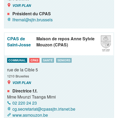
VOIR PLAN
Président du CPAS
lfremal@sjtn.brussels
CPAS de
Maison de repos Anne Sylvie
Saint-Josse
Mouzon (CPAS)
COMMUNAL
CPAS
SANTÉ
SENIORS
rue de la Cible 5
1210
Bruxelles
VOIR PLAN
Directrice f.f.
Mme Mvunzi Tsanga Mimi
02 220 24 23
cg.secretariat@cpassjtn.irisnet.be
www.asmouzon.be