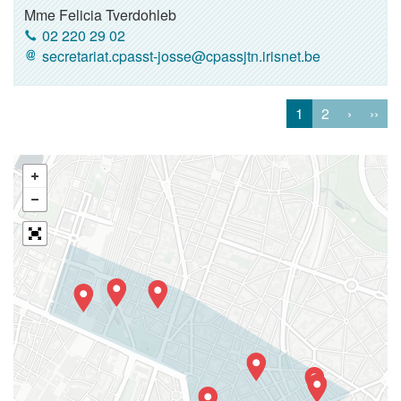
Mme Felicia Tverdohleb
02 220 29 02
secretariat.cpasst-josse@cpassjtn.irisnet.be
1
2
›
››