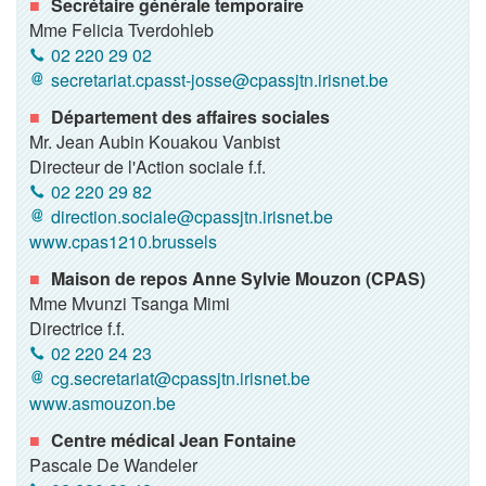
Secrétaire générale temporaire
Mme Felicia Tverdohleb
02 220 29 02
secretariat.cpasst-josse@cpassjtn.irisnet.be
Département des affaires sociales
Mr. Jean Aubin Kouakou Vanbist
Directeur de l'Action sociale f.f.
02 220 29 82
direction.sociale@cpassjtn.irisnet.be
www.cpas1210.brussels
Maison de repos Anne Sylvie Mouzon (CPAS)
Mme Mvunzi Tsanga Mimi
Directrice f.f.
02 220 24 23
cg.secretariat@cpassjtn.irisnet.be
www.asmouzon.be
Centre médical Jean Fontaine
Pascale De Wandeler