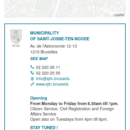
Leaflet
MUNICIPALITY
OF SAINT-JOSSE-TEN-NOODE
Av. de l’Astronomie 12-13
1210
Bruxelles
SEE MAP
02 220 26 11
02 220 25 55
info@sjtn.brussels
www.sjtn.brussels
Opening
From Monday to Friday from 8.30am till 1pm.
Citizen Service, Civil Registration and Foreign
Affairs Service
Open also on Tuesdays from 4pm till 6pm.
STAY TUNED !