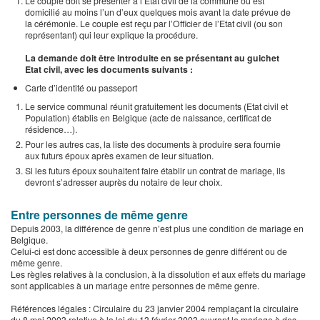
Le couple doit se présenter à l’Etat civil de la commune où est
domicilié au moins l’un d’eux quelques mois avant la date prévue de
la cérémonie. Le couple est reçu par l’Officier de l’Etat civil (ou son
représentant) qui leur explique la procédure.
La demande doit être introduite en se présentant au guichet
Etat civil, avec les documents suivants :
Carte d’identité ou passeport
Le service communal réunit gratuitement les documents (Etat civil et
Population) établis en Belgique (acte de naissance, certificat de
résidence…).
Pour les autres cas, la liste des documents à produire sera fournie
aux futurs époux après examen de leur situation.
Si les futurs époux souhaitent faire établir un contrat de mariage, ils
devront s’adresser auprès du notaire de leur choix.
Entre personnes de même genre
Depuis 2003, la différence de genre n’est plus une condition de mariage en
Belgique.
Celui-ci est donc accessible à deux personnes de genre différent ou de
même genre.
Les règles relatives à la conclusion, à la dissolution et aux effets du mariage
sont applicables à un mariage entre personnes de même genre.
Références légales : Circulaire du 23 janvier 2004 remplaçant la circulaire
du 8 mai 2003 relative à la loi du 13 février 2003 ouvrant le mariage à des