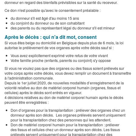
donneur en regard des bienfaits prévisibles sur la santé du receveur.
Ce don n'est possible qu'avec le consentement préalable :
du donneur s'il est âgé d'au moins 15 ans
du conjoint du donneur ou de son cohabitant
des parents ou du représentant légal du donneur s'il est mineur
Après le décès : qui n'a dit mot, consent
Si vous êtes belge ou domicilié en Belgique depuis plus de 6 mois, la loi
autorise le prélèvement de vos organes après votre décès sauf si :
Vous avez explicitement exprimé votre refus de votre vivant
Votre famille proche (enfants, parents ou conjoint) s'y oppose
Si vous ne voulez pas que des organes ou des tissus soient prélevés sur
votre corps après votre décès, vous devez remplir un document à transmettre
à l'administration communale.
Depuis le 1er juillet 2020, de nouvelles modalités d’enregistrement de la
volonté relative au don de matériel corporel humain (organes, tissus et
cellules) après le décès sont entrés en vigueur.
4 décisions relatives au don de matériel corporel humain après le décès
peuvent être enregistrées :
Don d’organes pour la transplantation : prélever des organes chez un
donneur après son décès. Les organes prélevés servent uniquement
pour la transplantation chez des personnes qui les attendent.
Don de matériel corporel humain pour la transplantation : prélever
des tissus et cellules chez un donneur après son décès. Les tissus
prélevés servent uniquement pour la transplantation chez des