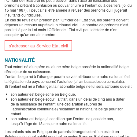
l’Officier de l’Etat civil ne peut recevoir dans l’acte de naissance des
prénoms prêtant à confusion ou pouvant nuire à l’enfant ou à des tiers (loi du
15 mai 1987). Il peut ainsi être amené à refuser des prénoms qu’il jugerait
insultants ou ridicules.
En cas de refus d’un prénom par l’Officier de l’Etat civil, les parents doivent
déposer un recours auprès d’un tribunal civil. Le nombre de prénoms n’est
pas limité par la Loi mais l’Officier de l’Etat civil peut décider de n’en
accepter qu’un certain nombre.
s'adresser au Service Etat civil
NATIONALITÉ
Tout enfant né d’un père ou d’une mère belge possède la nationalité belge
dès le jour de sa naissance.
L’enfant belge né à l’étranger pourra se voir attribuer une autre nationalité si
la législation du pays concerné l’autorise (cf. ambassades ou consulats).
Si l’enfant est né à l’étranger, la nationalité belge ne lui sera attribuée que si :
son auteur est belge et né en Belgique.
son auteur est belge et qu’il ait fait, dans un délai de cinq ans à dater
de la naissance de l’enfant, une déclaration (auprès de
l’administration communale) réclamant la nationalité belge pour son
enfant.
son auteur est belge, à condition que l’enfant ne possède pas,
jusqu’à l’âge de 18 ans, une autre nationalité.
Les enfants nés en Belgique de parents étrangers dont l’un est né en
Belgique et qui ont habité pendant au moins 5 ans en Belgique pendant les