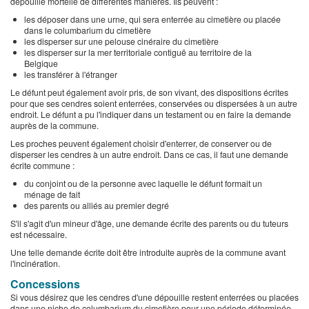
dépouille mortelle de différentes manières. Ils peuvent :
les déposer dans une urne, qui sera enterrée au cimetière ou placée
dans le columbarium du cimetière
les disperser sur une pelouse cinéraire du cimetière
les disperser sur la mer territoriale contiguë au territoire de la
Belgique
les transférer à l'étranger
Le défunt peut également avoir pris, de son vivant, des dispositions écrites
pour que ses cendres soient enterrées, conservées ou dispersées à un autre
endroit. Le défunt a pu l'indiquer dans un testament ou en faire la demande
auprès de la commune.
Les proches peuvent également choisir d'enterrer, de conserver ou de
disperser les cendres à un autre endroit. Dans ce cas, il faut une demande
écrite commune :
du conjoint ou de la personne avec laquelle le défunt formait un
ménage de fait
des parents ou alliés au premier degré
S'il s'agit d'un mineur d'âge, une demande écrite des parents ou du tuteurs
est nécessaire.
Une telle demande écrite doit être introduite auprès de la commune avant
l'incinération.
Concessions
Si vous désirez que les cendres d'une dépouille restent enterrées ou placées
dans une niche de columbarium du cimetière pour une période déterminée,