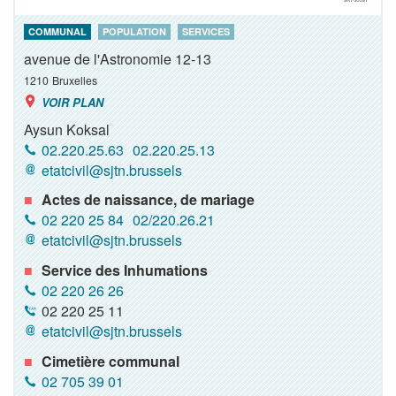
COMMUNAL
POPULATION
SERVICES
avenue de l'Astronomie 12-13
1210
Bruxelles
VOIR PLAN
Aysun Koksal
02.220.25.63
02.220.25.13
etatcivil@sjtn.brussels
Actes de naissance, de mariage
02 220 25 84
02/220.26.21
etatcivil@sjtn.brussels
Service des Inhumations
02 220 26 26
02 220 25 11
etatcivil@sjtn.brussels
Cimetière communal
02 705 39 01