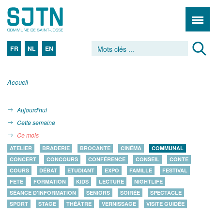
FR
NL
EN
Accueil
Aujourd'hui
Cette semaine
Ce mois
ATELIER
BRADERIE
BROCANTE
CINÉMA
COMMUNAL
CONCERT
CONCOURS
CONFÉRENCE
CONSEIL
CONTE
COURS
DÉBAT
ETUDIANT
EXPO
FAMILLE
FESTIVAL
FÊTE
FORMATION
KIDS
LECTURE
NIGHTLIFE
SÉANCE D'INFORMATION
SENIORS
SOIRÉE
SPECTACLE
SPORT
STAGE
THÉÂTRE
VERNISSAGE
VISITE GUIDÉE