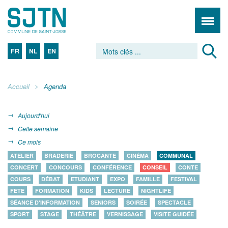
FR
NL
EN
Accueil
Agenda
Aujourd'hui
Cette semaine
Ce mois
ATELIER
BRADERIE
BROCANTE
CINÉMA
COMMUNAL
CONCERT
CONCOURS
CONFÉRENCE
CONSEIL
CONTE
COURS
DÉBAT
ETUDIANT
EXPO
FAMILLE
FESTIVAL
FÊTE
FORMATION
KIDS
LECTURE
NIGHTLIFE
SÉANCE D'INFORMATION
SENIORS
SOIRÉE
SPECTACLE
SPORT
STAGE
THÉÂTRE
VERNISSAGE
VISITE GUIDÉE