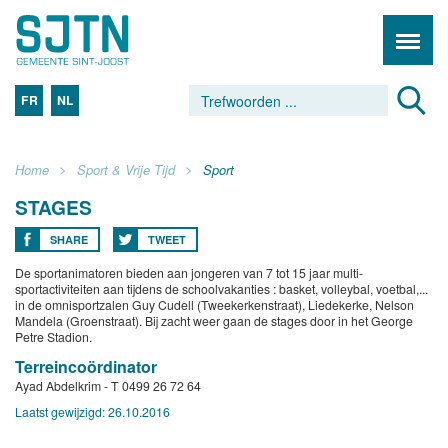
FR
NL
Home
Sport & Vrije Tijd
Sport
STAGES
SHARE
TWEET
De sportanimatoren bieden aan jongeren van 7 tot 15 jaar multi-
sportactiviteiten aan tijdens de schoolvakanties : basket, volleybal, voetbal,...
in de omnisportzalen Guy Cudell (Tweekerkenstraat), Liedekerke, Nelson
Mandela (Groenstraat). Bij zacht weer gaan de stages door in het George
Petre Stadion.
Terreincoördinator
Ayad Abdelkrim - T 0499 26 72 64
Laatst gewijzigd:
26.10.2016