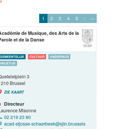
1
2
3
4
5
›
››
Académie de Musique, des Arts de la
Parole et de la Danse
GEMEENTELIJK
CULTUUR
ONDERWIJS
VRIJETIJD
Queteletplein 3
1210
Brussel
ZIE KAART
Directeur
Laurence Misonne
02 219 23 80
acad-stjosse-schaerbeek@sjtn.brussels