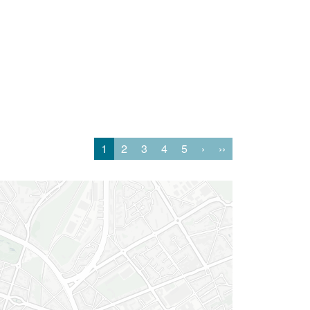
1
2
3
4
5
›
››