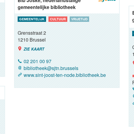
Bib Joske, nederlandstalige
gemeentelijke bibliotheek
GEMEENTELIJK
CULTUUR
VRIJETIJD
Grensstraat 2
1210
Brussel
ZIE KAART
02 201 00 97
bibliotheek@sjtn.brussels
www.sint-joost-ten-node.bibliotheek.be