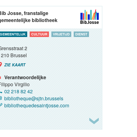
Bib Josse, franstalige
gemeentelijke bibliotheek
GEMEENTELIJK
CULTUUR
VRIJETIJD
DIENST
Grensstraat 2
1210
Brussel
ZIE KAART
Verantwoordelijke
Filippo Virgilio
02 218 82 42
bibliotheque@sjtn.brussels
bibliothequedesaintjosse.com