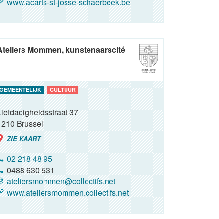
www.acarts-st-josse-schaerbeek.be
Ateliers Mommen, kunstenaarscité
GEMEENTELIJK
CULTUUR
Liefdadigheidsstraat 37
1210
Brussel
ZIE KAART
02 218 48 95
0488 630 531
ateliersmommen@collectifs.net
www.ateliersmommen.collectifs.net