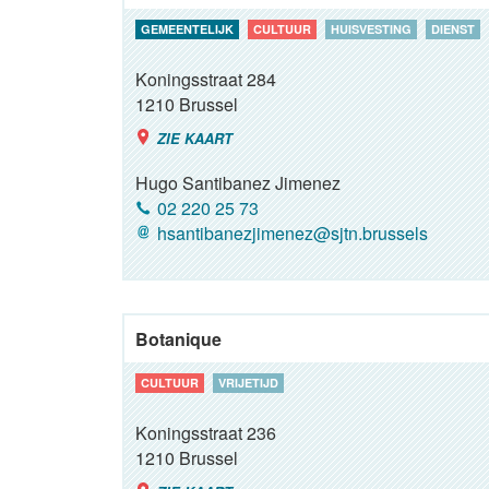
GEMEENTELIJK
CULTUUR
HUISVESTING
DIENST
Koningsstraat 284
1210
Brussel
ZIE KAART
Hugo Santibanez Jimenez
02 220 25 73
hsantibanezjimenez@sjtn.brussels
Botanique
CULTUUR
VRIJETIJD
Koningsstraat 236
1210
Brussel