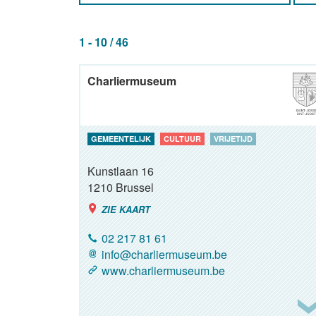
1 - 10 / 46
Charliermuseum
GEMEENTELIJK
CULTUUR
VRIJETIJD
Kunstlaan 16
1210
Brussel
ZIE KAART
02 217 81 61
info@charliermuseum.be
www.charliermuseum.be