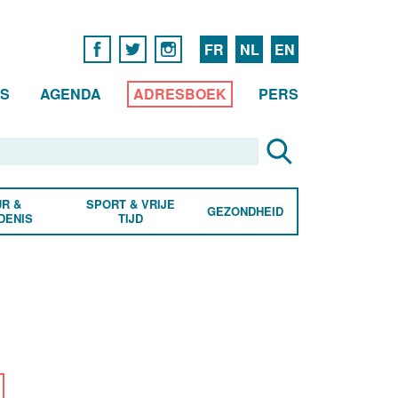
FR
NL
EN
WS
AGENDA
ADRESBOEK
PERS
R &
SPORT & VRIJE
GEZONDHEID
DENIS
TIJD