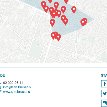
ODE
STA
02 220 26 11
info@sjtn.brussels
www.sjtn.brussels