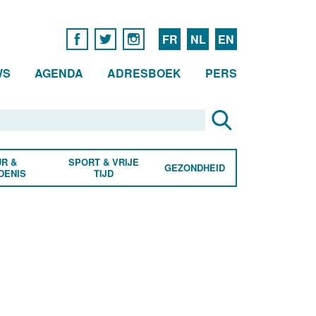
FR
NL
EN
WS
AGENDA
ADRESBOEK
PERS
R &
SPORT & VRIJE
GEZONDHEID
DENIS
TIJD