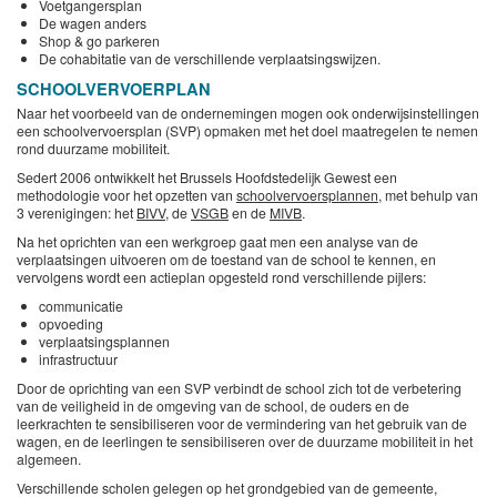
Voetgangersplan
De wagen anders
Shop & go parkeren
De cohabitatie van de verschillende verplaatsingswijzen.
SCHOOLVERVOERPLAN
Naar het voorbeeld van de ondernemingen mogen ook onderwijsinstellingen
een schoolvervoersplan (SVP) opmaken met het doel maatregelen te nemen
rond duurzame mobiliteit.
Sedert 2006 ontwikkelt het Brussels Hoofdstedelijk Gewest een
methodologie voor het opzetten van
schoolvervoersplannen
, met behulp van
3 verenigingen: het
BIVV
, de
VSGB
en de
MIVB
.
Na het oprichten van een werkgroep gaat men een analyse van de
verplaatsingen uitvoeren om de toestand van de school te kennen, en
vervolgens wordt een actieplan opgesteld rond verschillende pijlers:
communicatie
opvoeding
verplaatsingsplannen
infrastructuur
Door de oprichting van een SVP verbindt de school zich tot de verbetering
van de veiligheid in de omgeving van de school, de ouders en de
leerkrachten te sensibiliseren voor de vermindering van het gebruik van de
wagen, en de leerlingen te sensibiliseren over de duurzame mobiliteit in het
algemeen.
Verschillende scholen gelegen op het grondgebied van de gemeente,