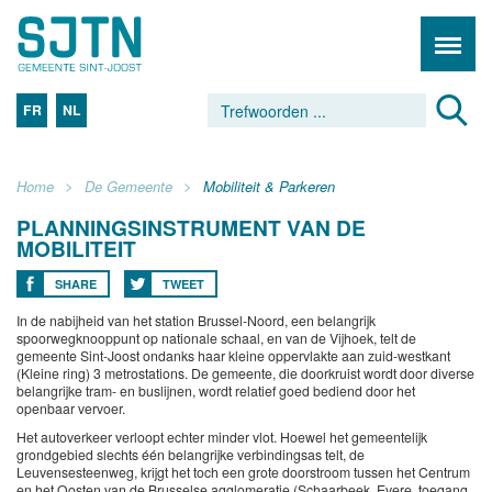
FR
NL
Home
De Gemeente
Mobiliteit & Parkeren
PLANNINGSINSTRUMENT VAN DE
MOBILITEIT
SHARE
TWEET
In de nabijheid van het station Brussel-Noord, een belangrijk
spoorwegknooppunt op nationale schaal, en van de Vijhoek, telt de
gemeente Sint-Joost ondanks haar kleine oppervlakte aan zuid-westkant
(Kleine ring) 3 metrostations. De gemeente, die doorkruist wordt door diverse
belangrijke tram- en buslijnen, wordt relatief goed bediend door het
openbaar vervoer.
Het autoverkeer verloopt echter minder vlot. Hoewel het gemeentelijk
grondgebied slechts één belangrijke verbindingsas telt, de
Leuvensesteenweg, krijgt het toch een grote doorstroom tussen het Centrum
en het Oosten van de Brusselse agglomeratie (Schaarbeek, Evere, toegang