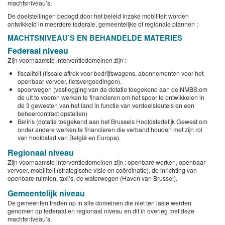
machtsniveau’s.
De doelstellingen beoogd door het beleid inzake mobiliteit worden
ontwikkeld in meerdere federale, gemeentelijke of regionale plannen :
MACHTSNIVEAU’S EN BEHANDELDE MATERIES
Federaal niveau
Zijn voornaamste interventiedomeinen zijn :
fiscaliteit (fiscale aftrek voor bedrijfswagens, abonnementen voor het
openbaar vervoer, fietsvergoedingen).
spoorwegen (vastlegging van de dotatie toegekend aan de NMBS om
de uit te voeren werken te financieren om het spoor te ontwikkelen in
de 3 gewesten van het land in functie van verdeelsleutels en een
beheercontract opstellen)
Beliris (dotatie toegekend aan het Brussels Hoofdstedelijk Gewest om
onder andere werken te financieren die verband houden met zijn rol
van hoofdstad van België en Europa).
Regionaal niveau
Zijn voornaamste interventiedomeinen zijn : openbare werken, openbaar
vervoer, mobiliteit (strategische visie en coördinatie), de inrichting van
openbare ruimten, taxi’s, de waterwegen (Haven van Brussel).
Gemeentelijk niveau
De gemeenten treden op in alle domeinen die niet ten laste werden
genomen op federaal en regionaal niveau en dit in overleg met deze
machtsniveau’s.