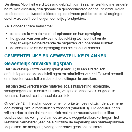
De dienst Mobiliteit werd tot stand gebracht om, in samenwerking met andere
betrokken diensten, een globale en gecoördineerde aanpak te ontwikkelen
teneinde een antwoord te bieden op de diverse problemen en uitdagingen
op dit vlak over heel het gemeentelijk grondgebied.
Ze is onder andere belast met :
de realisatie van de mobiliteitsplannen en hun opvolging
het geven van een advies met betrekking tot mobiliteit en de
toegankelijkheid betreffende de projecten van openbare ruimten
de coördinatie en de opvolging van het mobiliteitsbeleid
GEMEENTELIJKE EN GEWESTELIJKE PLANNEN
Gewestelijk ontwikkelingsplan
Het Gewestelijk Ontwikkelingsplan (GewOP) is een strategisch
oriëntatieplan dat de doelstellingen en prioriteiten van het Gewest bepaalt
en middelen voorstelt om deze doelstellingen te bereiken.
Het plan dekt verschillende materies zoals huisvesting, economie,
werkgelegenheid, mobiliteit, milieu, veiligheid, onderzoek, erfgoed, le
toerisme, handel, cultuur, sociale politiek.
Onder de 12 in het plan opgenomen prioriteiten bevindt zich de algemene
doelstelling inzake mobiliteit en transport (prioriteit 8). Die doelstellingen
willen ertoe leiden dat mensen zich met meer respect voor het milieu
verplaatsen, de veiligheid van de zwakste weggebruikers verhogen, het
leefkader verbeteren, een beleid inzake de beperking van parkeerplaatsen
toepassen, de doorgang voor goederenwagens optimaliseren,…