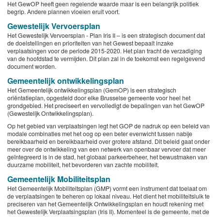
Het GewOP heeft geen regelende waarde maar is een belangrijk politiek
begrip. Andere plannen vloeien eruit voort.
Gewestelijk Vervoersplan
Het Gewestelijk Vervoersplan - Plan Iris II – is een strategisch document dat
de doelstellingen en prioriteiten van het Gewest bepaalt inzake
verplaatsingen voor de periode 2015-2020. Het plan tracht de verzadiging
van de hoofdstad te vermijden. Dit plan zal in de toekomst een regelgevend
document worden.
Gemeentelijk ontwikkelingsplan
Het Gemeentelijk ontwikkelingsplan (GemOP) is een strategisch
oriëntatieplan, opgesteld door elke Brusselse gemeente voor heel het
grondgebied. Het preciseert en vervolledigt de bepalingen van het GewOP
(Gewestelijk Ontwikkelingsplan).
Op het gebied van verplaatsingen legt het GOP de nadruk op een beleid van
modale combinaties met het oog op een beter evenwicht tussen nabije
bereikbaarheid en bereikbaarheid over grotere afstand. Dit beleid gaat onder
meer over de ontwikkeling van een netwerk van openbaar vervoer dat meer
geïntegreerd is in de stad, het globaal parkeerbeheer, het bewustmaken van
duurzame mobiliteit, het bevorderen van zachte mobiliteit.
Gemeentelijk Mobiliteitsplan
Het Gemeentelijk Mobiliteitsplan (GMP) vormt een instrument dat toelaat om
de verplaatsingen te beheren op lokaal niveau. Het dient het mobiliteitsluik te
preciseren van het Gemeentelijk Ontwikkelingsplan en houdt rekening met
het Gewestelijk Verplaatsingsplan (Iris II). Momenteel is de gemeente, met de