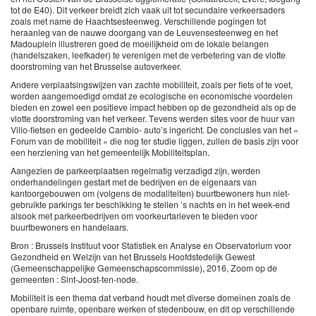
tot de E40). Dit verkeer breidt zich vaak uit tot secundaire verkeersaders
zoals met name de Haachtsesteenweg. Verschillende pogingen tot
heraanleg van de nauwe doorgang van de Leuvensesteenweg en het
Madouplein illustreren goed de moeilijkheid om de lokale belangen
(handelszaken, leefkader) te verenigen met de verbetering van de vlotte
doorstroming van het Brusselse autoverkeer.
Andere verplaatsingswijzen van zachte mobiliteit, zoals per fiets of te voet,
worden aangemoedigd omdat ze ecologische en economische voordelen
bieden en zowel een positieve impact hebben op de gezondheid als op de
vlotte doorstroming van het verkeer. Tevens werden sites voor de huur van
Villo-fietsen en gedeelde Cambio- auto’s ingericht. De conclusies van het «
Forum van de mobiliteit » die nog ter studie liggen, zullen de basis zijn voor
een herziening van het gemeentelijk Mobiliteitsplan.
Aangezien de parkeerplaatsen regelmatig verzadigd zijn, werden
onderhandelingen gestart met de bedrijven en de eigenaars van
kantoorgebouwen om (volgens de modaliteiten) buurtbewoners hun niet-
gebruikte parkings ter beschikking te stellen ’s nachts en in het week-end
alsook met parkeerbedrijven om voorkeurtarieven te bieden voor
buurtbewoners en handelaars.
Bron : Brussels Instituut voor Statistiek en Analyse en Observatorium voor
Gezondheid en Welzijn van het Brussels Hoofdstedelijk Gewest
(Gemeenschappelijke Gemeenschapscommissie), 2016, Zoom op de
gemeenten : Sint-Joost-ten-node.
Mobiliteit is een thema dat verband houdt met diverse domeinen zoals de
openbare ruimte, openbare werken of stedenbouw, en dit op verschillende