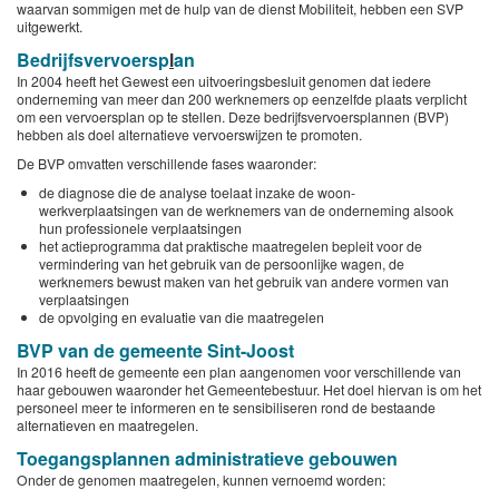
waarvan sommigen met de hulp van de dienst Mobiliteit, hebben een SVP
uitgewerkt.
Bedrijfsvervoersp
l
an
In 2004 heeft het Gewest een uitvoeringsbesluit genomen dat iedere
onderneming van meer dan 200 werknemers op eenzelfde plaats verplicht
om een vervoersplan op te stellen. Deze bedrijfsvervoersplannen (BVP)
hebben als doel alternatieve vervoerswijzen te promoten.
De BVP omvatten verschillende fases waaronder:
de diagnose die de analyse toelaat inzake de woon-
werkverplaatsingen van de werknemers van de onderneming alsook
hun professionele verplaatsingen
het actieprogramma dat praktische maatregelen bepleit voor de
vermindering van het gebruik van de persoonlijke wagen, de
werknemers bewust maken van het gebruik van andere vormen van
verplaatsingen
de opvolging en evaluatie van die maatregelen
BVP van de gemeente Sint-Joost
In 2016 heeft de gemeente een plan aangenomen voor verschillende van
haar gebouwen waaronder het Gemeentebestuur. Het doel hiervan is om het
personeel meer te informeren en te sensibiliseren rond de bestaande
alternatieven en maatregelen.
Toegangsplannen administratieve gebouwen
Onder de genomen maatregelen, kunnen vernoemd worden: