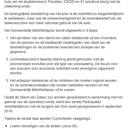
hulp van de studiebureau's Transitec, ICEDD en 21 solutions bezig met de
uitwerking ervan.
De belangrijkste doelstelling van het plan is de mobiliteit en toegankelijkheid
te verbeteren, maar ook de verkeersveiligheid en de levenskwaliteit van de
bewoners door een meer rationeel gebruik van de auto.
Het Gemeentelijk Mobiliteitsplan wordt uitgewerkt in 3 fases:
Het opmaken van een stand van zaken bestaande uit een inventaris
van de plannen en de bestaande maatregelen, een staat van de
doelstellingen en de problemen evenals een analyse van de
gegevens.
Contrastscenario's waarbij rekening wordt gehouden met de
voorzienbare evoluties voor elk type van verplaatsing. De keuze voor
een scenario voor duurzame mobiliteit moet vervolgens uitgevoerd
worden.
Het actieplan bestaande uit de middelen die moeten ingezet worden
en de verantwoordelijken die moeten betrokken worden om het
Gemeentelijk Mobiliteitsplan uit te voeren.
Opdat de Stand van Zaken zou worden gerealiseerd in samenhang met het
gebruik van de openbare ruimte, werd een eerste Participatief
mobiliteitsforum met de burgers van Sint-Joost georganiseerd in september
2016.
Tijdens de eerste fase werden 5 prioriteiten vastgelegd :
Luwen-beveiligen van de straten (zone 30)