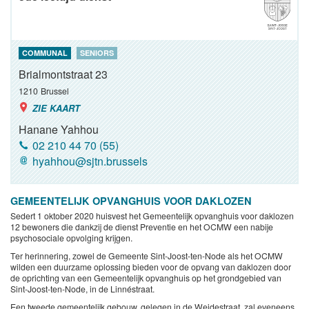
COMMUNAL
SENIORS
Brialmontstraat 23
1210
Brussel
ZIE KAART
Hanane Yahhou
02 210 44 70 (55)
hyahhou@sjtn.brussels
GEMEENTELIJK OPVANGHUIS VOOR DAKLOZEN
Sedert 1 oktober 2020 huisvest het Gemeentelijk opvanghuis voor daklozen
12 bewoners die dankzij de dienst Preventie en het OCMW een nabije
psychosociale opvolging krijgen.
Ter herinnering, zowel de Gemeente Sint-Joost-ten-Node als het OCMW
wilden een duurzame oplossing bieden voor de opvang van daklozen door
de oprichting van een Gemeentelijk opvanghuis op het grondgebied van
Sint-Joost-ten-Node, in de Linnéstraat.
Een tweede gemeentelijk gebouw, gelegen in de Weidestraat, zal eveneens