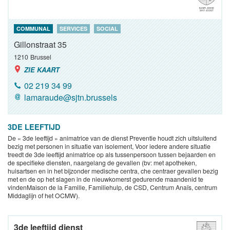
COMMUNAL
SERVICES
SOCIAL
Gillonstraat 35
1210
Brussel
ZIE KAART
02 219 34 99
lamaraude@sjtn.brussels
3DE LEEFTIJD
De « 3de leeftijd » animatrice van de dienst Preventie houdt zich uitsluitend
bezig met personen in situatie van isolement, Voor iedere andere situatie
treedt de 3de leeftijd animatrice op als tussenpersoon tussen bejaarden en
de specifieke diensten, naargelang de gevallen (bv: met apotheken,
huisartsen en in het bijzonder medische centra, che centraer gevallen bezig
met en de op het slagen in de nieuwkomerst gedurende maandenid te
vindenMaison de la Famille, Familiehulp, de CSD, Centrum Anaïs, centrum
Middaglijn of het OCMW).
3de leeftijd dienst