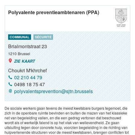
Polyvalente preventieambtenaren (PPA)
COMMUNAL
SÉCURITÉ
Brialmontstraat 23
1210
Brussel
ZIE KAART
Choukri M'khrchef
02 210 44 79
0498 18 75 47
polyvalentsprevention@sjtn.brussels
De sociale werkers gaan tevens de meest kwetsbare burgers tegemoet, die
zich in de openbare ruimte bevinden en buiten de mazen van het klassieke
net van begeleiding vallen, en die een gedrag vertonen dat beschouwd
wordt als of werkelijk falend is op het vlak van wellevendheid. Ze gaan
uitsluiting tegen door concrete hulp, voorzien begeleiding in de richting van
hulpverlenende structuren voor de meest kwetsbaren, brengen conflicten tot