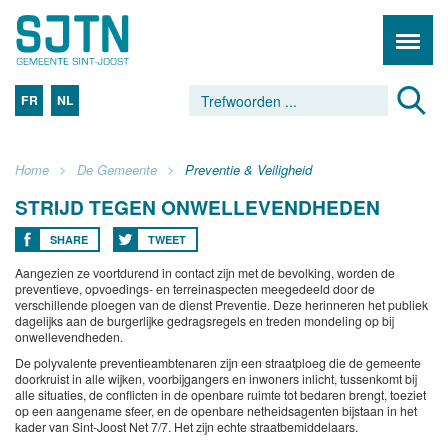
FR
NL
Home
De Gemeente
Preventie & Veiligheid
STRIJD TEGEN ONWELLEVENDHEDEN
SHARE
TWEET
Aangezien ze voortdurend in contact zijn met de bevolking, worden de
preventieve, opvoedings- en terreinaspecten meegedeeld door de
verschillende ploegen van de dienst Preventie. Deze herinneren het publiek
dagelijks aan de burgerlijke gedragsregels en treden mondeling op bij
onwellevendheden.
De polyvalente preventieambtenaren zijn een straatploeg die de gemeente
doorkruist in alle wijken, voorbijgangers en inwoners inlicht, tussenkomt bij
alle situaties, de conflicten in de openbare ruimte tot bedaren brengt, toeziet
op een aangename sfeer, en de openbare netheidsagenten bijstaan in het
kader van Sint-Joost Net 7/7. Het zijn echte straatbemiddelaars.