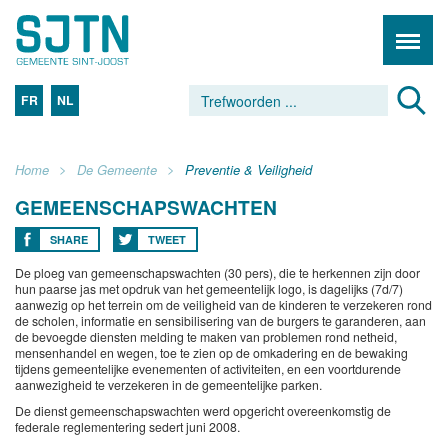
FR
NL
Home
De Gemeente
Preventie & Veiligheid
GEMEENSCHAPSWACHTEN
SHARE
TWEET
De ploeg van gemeenschapswachten (30 pers), die te herkennen zijn door
hun paarse jas met opdruk van het gemeentelijk logo, is dagelijks (7d/7)
aanwezig op het terrein om de veiligheid van de kinderen te verzekeren rond
de scholen, informatie en sensibilisering van de burgers te garanderen, aan
de bevoegde diensten melding te maken van problemen rond netheid,
mensenhandel en wegen, toe te zien op de omkadering en de bewaking
tijdens gemeentelijke evenementen of activiteiten, en een voortdurende
aanwezigheid te verzekeren in de gemeentelijke parken.
De dienst gemeenschapswachten werd opgericht overeenkomstig de
federale reglementering sedert juni 2008.