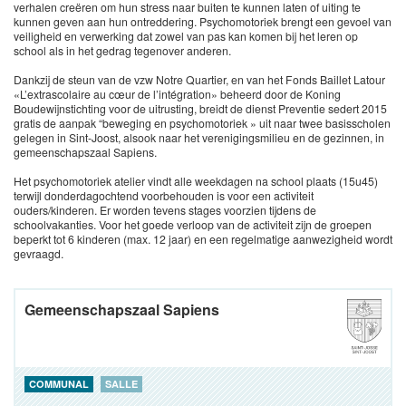
verhalen creëren om hun stress naar buiten te kunnen laten of uiting te
kunnen geven aan hun ontreddering. Psychomotoriek brengt een gevoel van
veiligheid en verwerking dat zowel van pas kan komen bij het leren op
school als in het gedrag tegenover anderen.
Dankzij de steun van de vzw Notre Quartier, en van het Fonds Baillet Latour
«L’extrascolaire au cœur de l’intégration» beheerd door de Koning
Boudewijnstichting voor de uitrusting, breidt de dienst Preventie sedert 2015
gratis de aanpak “beweging en psychomotoriek » uit naar twee basisscholen
gelegen in Sint-Joost, alsook naar het verenigingsmilieu en de gezinnen, in
gemeenschapszaal Sapiens.
Het psychomotoriek atelier vindt alle weekdagen na school plaats (15u45)
terwijl donderdagochtend voorbehouden is voor een activiteit
ouders/kinderen. Er worden tevens stages voorzien tijdens de
schoolvakanties. Voor het goede verloop van de activiteit zijn de groepen
beperkt tot 6 kinderen (max. 12 jaar) en een regelmatige aanwezigheid wordt
gevraagd.
Gemeenschapszaal Sapiens
COMMUNAL
SALLE