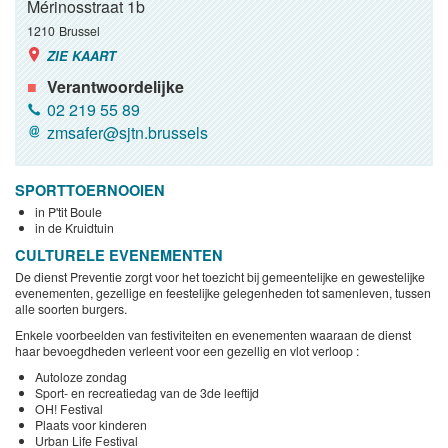
Mérinosstraat 1b
1210
Brussel
ZIE KAART
Verantwoordelijke
02 219 55 89
zmsafer@sjtn.brussels
SPORTTOERNOOIEN
in P'tit Boule
in de Kruidtuin
CULTURELE EVENEMENTEN
De dienst Preventie zorgt voor het toezicht bij gemeentelijke en gewestelijke
evenementen, gezellige en feestelijke gelegenheden tot samenleven, tussen
alle soorten burgers.
Enkele voorbeelden van festiviteiten en evenementen waaraan de dienst
haar bevoegdheden verleent voor een gezellig en vlot verloop :
Autoloze zondag
Sport- en recreatiedag van de 3de leeftijd
OH! Festival
Plaats voor kinderen
Urban Life Festival