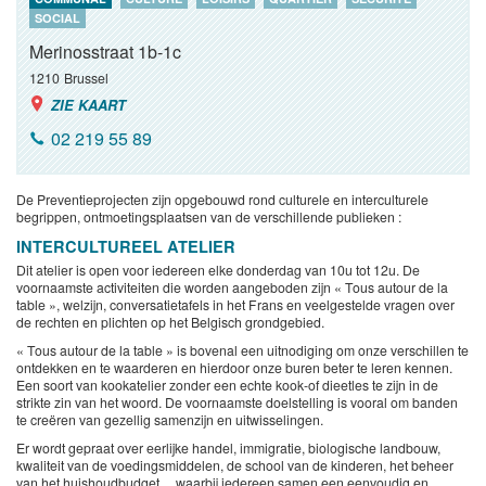
SOCIAL
Merinosstraat 1b-1c
1210
Brussel
ZIE KAART
02 219 55 89
De Preventieprojecten zijn opgebouwd rond culturele en interculturele
begrippen, ontmoetingsplaatsen van de verschillende publieken :
INTERCULTUREEL ATELIER
Dit atelier is open voor iedereen elke donderdag van 10u tot 12u. De
voornaamste activiteiten die worden aangeboden zijn « Tous autour de la
table », welzijn, conversatietafels in het Frans en veelgestelde vragen over
de rechten en plichten op het Belgisch grondgebied.
« Tous autour de la table » is bovenal een uitnodiging om onze verschillen te
ontdekken en te waarderen en hierdoor onze buren beter te leren kennen.
Een soort van kookatelier zonder een echte kook-of dieetles te zijn in de
strikte zin van het woord. De voornaamste doelstelling is vooral om banden
te creëren van gezellig samenzijn en uitwisselingen.
Er wordt gepraat over eerlijke handel, immigratie, biologische landbouw,
kwaliteit van de voedingsmiddelen, de school van de kinderen, het beheer
van het huishoudbudget, ...waarbij iedereen samen een eenvoudig en