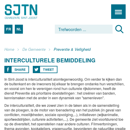
FR
NL
Home
De Gemeente
Preventie & Veiligheid
INTERCULTURELE BEMIDDELING
SHARE
TWEET
In Sint-Joost is interculturaliteit alomtegenwoordig. Om verder te kijken dan
de buitenkant en de inwoners bij elkaar te brengen ondanks hun verschillen,
en vooral om hen te verenigen rond hun culturele rijkdommen, heeft de
dienst Preventie als prioritaire doelstellingen : het creëren van banden,
kennismaken met de ander in een dynamiek van "samenleven".
De interculturaliteit, die we zowel zien in de taken als in de samenstelling
van de ploegen, is de motor van toenadering van het publiek (in geval van
conflicten, moeilijkheden, sociale opvolging,...), initiatieven (wijkanimatie,
sportwedstrijden, culturele activiteiten,...). De gemeente ziet voortdurend toe
op de diversiteit, het openstellen naar andere culturen. Filmvertoningen,
thema-avonden, kookateliers, vragenuurtje, bevorderen de natuurlijke creatie