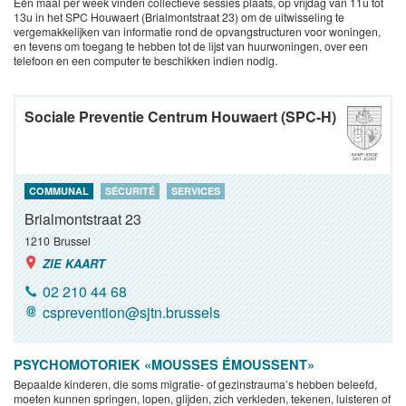
Eén maal per week vinden collectieve sessies plaats, op vrijdag van 11u tot
13u in het SPC Houwaert (Brialmontstraat 23) om de uitwisseling te
vergemakkelijken van informatie rond de opvangstructuren voor woningen,
en tevens om toegang te hebben tot de lijst van huurwoningen, over een
telefoon en een computer te beschikken indien nodig.
Sociale Preventie Centrum Houwaert (SPC-H)
COMMUNAL
SÉCURITÉ
SERVICES
Brialmontstraat 23
1210
Brussel
ZIE KAART
02 210 44 68
csprevention@sjtn.brussels
PSYCHOMOTORIEK «MOUSSES ÉMOUSSENT»
Bepaalde kinderen, die soms migratie- of gezinstrauma’s hebben beleefd,
moeten kunnen springen, lopen, glijden, zich verkleden, tekenen, luisteren of