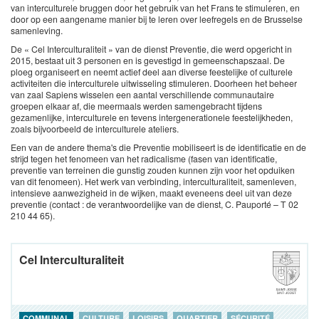
van interculturele bruggen door het gebruik van het Frans te stimuleren, en
door op een aangename manier bij te leren over leefregels en de Brusselse
samenleving.
De « Cel Interculturaliteit » van de dienst Preventie, die werd opgericht in
2015, bestaat uit 3 personen en is gevestigd in gemeenschapszaal. De
ploeg organiseert en neemt actief deel aan diverse feestelijke of culturele
activiteiten die interculturele uitwisseling stimuleren. Doorheen het beheer
van zaal Sapiens wisselen een aantal verschillende communautaire
groepen elkaar af, die meermaals werden samengebracht tijdens
gezamenlijke, interculturele en tevens intergenerationele feestelijkheden,
zoals bijvoorbeeld de interculturele ateliers.
Een van de andere thema's die Preventie mobiliseert is de identificatie en de
strijd tegen het fenomeen van het radicalisme (fasen van identificatie,
preventie van terreinen die gunstig zouden kunnen zijn voor het opduiken
van dit fenomeen). Het werk van verbinding, interculturaliteit, samenleven,
intensieve aanwezigheid in de wijken, maakt eveneens deel uit van deze
preventie (contact : de verantwoordelijke van de dienst, C. Pauporté – T 02
210 44 65).
Cel Interculturaliteit
COMMUNAL
CULTURE
LOISIRS
QUARTIER
SÉCURITÉ