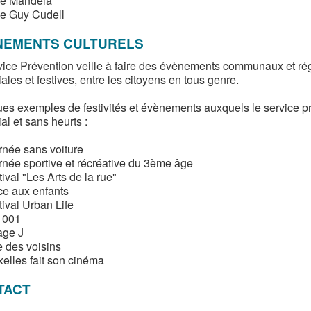
le Mandela
le Guy Cudell
NEMENTS CULTURELS
vice Prévention veille à faire des évènements communaux et ré
ales et festives, entre les citoyens en tous genre.
es exemples de festivités et évènements auxquels le service 
al et sans heurts :
rnée sans voiture
rnée sportive et récréative du 3ème âge
ival "Les Arts de la rue"
ce aux enfants
ival Urban Life
1001
age J
e des voisins
elles fait son cinéma
TACT