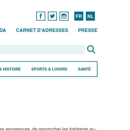
FR
NL
DA
CARNET D'ADRESSES
PRESSE
& HISTOIRE
SPORTS & LOISIRS
SANTÉ
 des apparences, de rapprocher les habitants au-