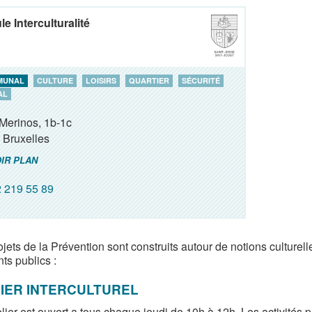
le Interculturalité
MUNAL
CULTURE
LOISIRS
QUARTIER
SÉCURITÉ
AL
Merinos, 1b-1c
Bruxelles
IR PLAN
 219 55 89
jets de la Prévention sont construits autour de notions culturelle
nts publics :
IER INTERCULTUREL
elier est ouvert a tous chaque jeudi de 10h à 12h. Les activités 