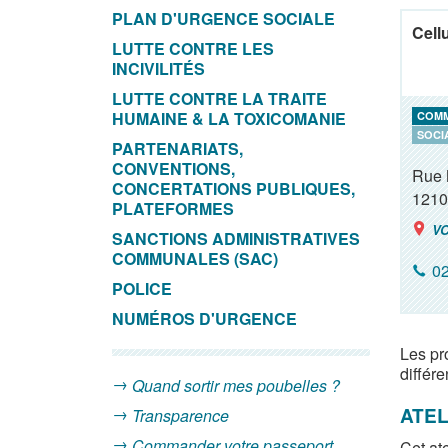
PLAN D'URGENCE SOCIALE
Cellu
LUTTE CONTRE LES
INCIVILITÉS
LUTTE CONTRE LA TRAITE
HUMAINE & LA TOXICOMANIE
COM
SOCI
PARTENARIATS,
CONVENTIONS,
Rue 
CONCERTATIONS PUBLIQUES,
1210
PLATEFORMES
VO
SANCTIONS ADMINISTRATIVES
COMMUNALES (SAC)
02
POLICE
NUMÉROS D'URGENCE
Les pro
différe
Quand sortir mes poubelles ?
ATEL
Transparence
Commander votre passeport
Cet at