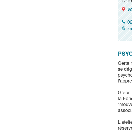
1210
VO
02
zm
PSY
Certain
se dégu
psycho
l'appr
Grâce a
la Fon
“mouve
associ
L'ateli
réserv