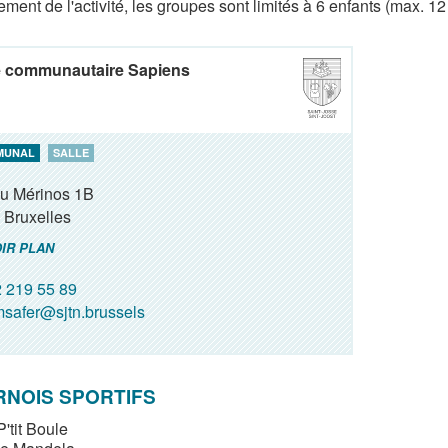
ement de l'activité, les groupes sont limités à 6 enfants (max. 
e communautaire Sapiens
MUNAL
SALLE
du Mérinos 1B
Bruxelles
IR PLAN
 219 55 89
safer@sjtn.brussels
NOIS SPORTIFS
'tit Boule