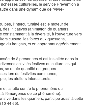
 richesses culturelles, le service Prévention a
 l'autre dans une dynamique de "vivre-
pes, l'interculturalité est le moteur de
.), des initiatives (animation de quartiers,
le constamment à la diversité, à l'ouverture vers
liers cuisine, les foires aux questions,
'usage du français, et en apprenant agréablement
posée de 3 personnes et est installée dans la
iverses activités festives ou culturelles qui
ens, se relaie quantité de groupes
ises lors de festivités communes,
e, les ateliers interculturels.
on et la lutte contre le phénomène du
ces à l'émergence de ce phénomène).
ensive dans les quartiers, participe aussi à cette
210 44 65).