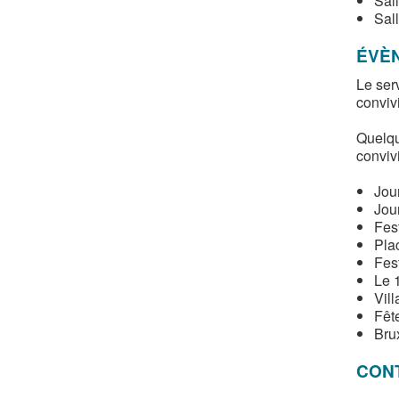
Sal
Sal
ÉVÈ
Le ser
convivi
Quelqu
convivi
Jou
Jou
Fest
Pla
Fest
Le 
Vill
Fêt
Brux
CON