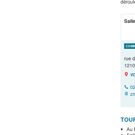
déroul
Sall
COM
rue 
1210
VO
02
zm
TOUR
Au P