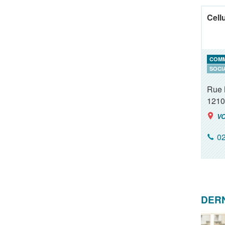
Cellu
COM
SOCI
Rue 
1210
VO
02
DERN