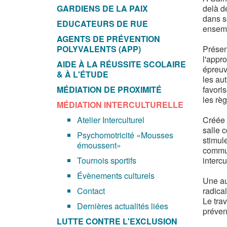
GARDIENS DE LA PAIX
delà de
dans se
EDUCATEURS DE RUE
ensemb
AGENTS DE PRÉVENTION
POLYVALENTS (APP)
Présen
l'appro
AIDE À LA RÉUSSITE SCOLAIRE
épreuve
& À L'ÉTUDE
les aut
MÉDIATION DE PROXIMITÉ
favoris
les règ
MÉDIATION INTERCULTURELLE
Atelier Interculturel
Créée 
salle c
Psychomotricité «Mousses
stimule
émoussent»
commun
Tournois sportifs
intercu
Évènements culturels
Une au
Contact
radica
Le trav
Dernières actualités liées
préven
LUTTE CONTRE L'EXCLUSION