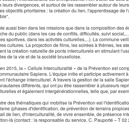
 leurs divergences, et surtout de les rassembler autour de leurs
s objectifs prioritaires : la création du lien, l'apprentissage de
le".
te aussi bien dans les missions que dans la composition des équi
che du public (dans les cas de conflits, difficultés, suivi social,..
s sportives, dans les activités culturelles,...). La commune veil
res cultures. La projection de films, les soirées à thèmes, les ate
ent la création naturelle de ponts interculturels en stimulant l
les de la vie et de la société bruxelloise.
en 2015, la « Cellule Interculturalité » de la Prévention est com
ommunautaire Sapiens. L'équipe initie et participe activement à d
nt l'échange interculturel. A travers la gestion de la salle Sapi
autaires différents, qui ont pu être rassembler à plusieurs repr
lturelles et également intergénérationnelles, telle que, par exempl
tre des thématiques qui mobilise la Prévention est l'identificati
lisme (phases d'identification, de prévention de terrains propi
ail de lien, d'interculturalité, de vivre ensemble, de présence int
tion-là (contact : la responsable du service, C. Pauporté – T 02 