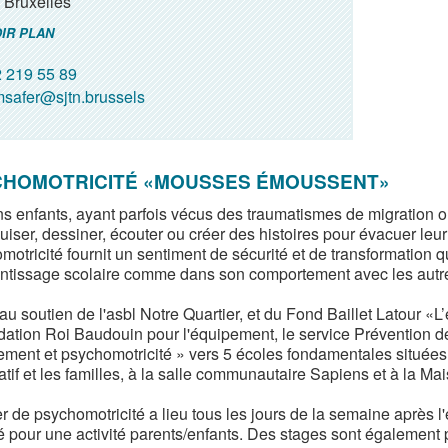
Bruxelles
IR PLAN
 219 55 89
safer@sjtn.brussels
CHOMOTRICITÉ «MOUSSES ÉMOUSSENT»
s enfants, ayant parfois vécus des traumatismes de migration ou 
iser, dessiner, écouter ou créer des histoires pour évacuer leur 
motricité fournit un sentiment de sécurité et de transformation q
entissage scolaire comme dans son comportement avec les autr
u soutien de l'asbl Notre Quartier, et du Fond Baillet Latour «L
dation Roi Baudouin pour l'équipement, le service Prévention d
ment et psychomotricité » vers 5 écoles fondamentales situées à
atif et les familles, à la salle communautaire Sapiens et à la Ma
er de psychomotricité a lieu tous les jours de la semaine après l
é pour une activité parents/enfants. Des stages sont également 