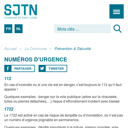
FR
NL
Accueil
La Commune
Prévention & Sécurité
NUMÉROS D'URGENCE
PARTAGER
TWEETER
112
En cas d’incendie ou si une vie est en danger, c’est toujours le 112 qu’il faut
appeler !
Quelques exemples : danger sur la voie publique (arbre sur la chaussée,
tuiles ou pierres détachées,…) risque d’effondrement incident avec blessé.
1722
Le 1722 est activé en cas de risque de tempête ou d’inondation, ce n’est pas
un numéro d’urgence joignable en permanence.
Quelques exemples : dégâts importants à la toiture, maison inondée, voie