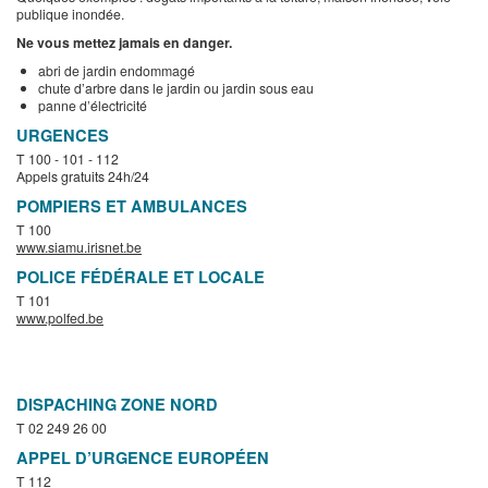
publique inondée.
Ne vous mettez jamais en danger.
abri de jardin endommagé
chute d’arbre dans le jardin ou jardin sous eau
panne d’électricité
URGENCES
T 100 - 101 - 112
Appels gratuits 24h/24
POMPIERS ET AMBULANCES
T 100
www.siamu.irisnet.be
POLICE FÉDÉRALE ET LOCALE
T 101
www.polfed.be
DISPACHING ZONE NORD
T 02 249 26 00
APPEL D’URGENCE EUROPÉEN
T 112