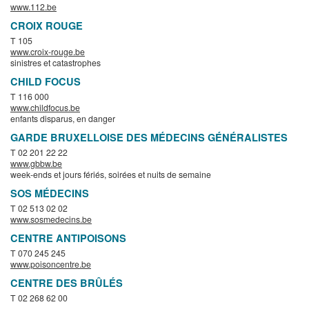
www.112.be
CROIX ROUGE
T 105
www.croix-rouge.be
sinistres et catastrophes
CHILD FOCUS
T 116 000
www.childfocus.be
enfants disparus, en danger
GARDE BRUXELLOISE DES MÉDECINS GÉNÉRALISTES
T 02 201 22 22
www.gbbw.be
week-ends et jours fériés, soirées et nuits de semaine
SOS MÉDECINS
T 02 513 02 02
www.sosmedecins.be
CENTRE ANTIPOISONS
T 070 245 245
www.poisoncentre.be
CENTRE DES BRÛLÉS
T 02 268 62 00