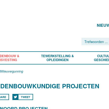
NIEU
DENBOUW &
TEWERKSTELLING &
CULTUU
ISVESTING
OPLEIDINGEN
GESCHIE
ilieuvergunning
EDENBOUWKUNDIGE PROJECTEN
HARE
TWEET
KNOORD PROJECTEN