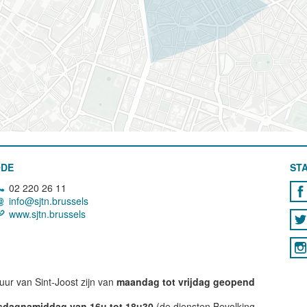
ODE
STA
02 220 26 11
info@sjtn.brussels
www.sjtn.brussels
ur van Sint-Joost zijn van
maandag tot vrijdag geopend
nsdagnamiddag van 16u tot 18u30
(de diensten Bevolking,