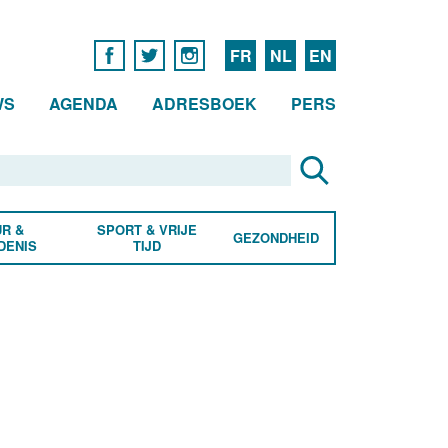
FR
NL
EN
WS
AGENDA
ADRESBOEK
PERS
R &
SPORT & VRIJE
GEZONDHEID
DENIS
TIJD