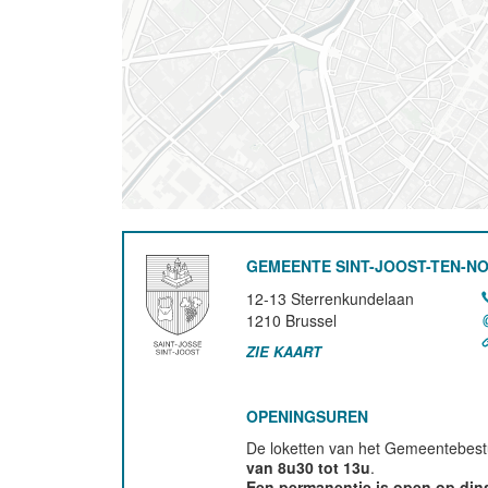
GEMEENTE SINT-JOOST-TEN-N
12-13 Sterrenkundelaan
1210
Brussel
ZIE KAART
OPENINGSUREN
De loketten van het Gemeentebestu
van 8u30 tot 13u
.
Een permanentie is open op di