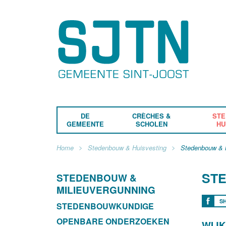
DE
CRÈCHES &
STE
GEMEENTE
SCHOLEN
HU
Home
Stedenbouw & Huisvesting
Stedenbouw & M
ST
STEDENBOUW &
MILIEUVERGUNNING
S
STEDENBOUWKUNDIGE
OPENBARE ONDERZOEKEN
WIJ