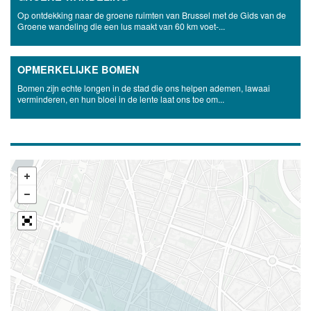
Op ontdekking naar de groene ruimten van Brussel met de Gids van de
Groene wandeling die een lus maakt van 60 km voet-...
OPMERKELIJKE BOMEN
Bomen zijn echte longen in de stad die ons helpen ademen, lawaai
verminderen, en hun bloei in de lente laat ons toe om...