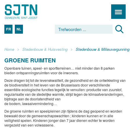
FR
NL
Home
Stedenbouw & Huisvesting
Stedenbouw & Milieuvergunning
GROENE RUIMTEN
Openbare tuinen, speel- en sportterreinen… niet minder dan 8 parken
bieden ontspanningsruimten voor de inwoners.
Deze dragen bij tot de levenskwaliteit, de gezondheid en de ontwikkeling van
de biodiversiteit in het leven van de Brusselaars door verschillende
essentiële ecologische functies tegelijk te vervullen: productie van zuurstof,
regularisatie van de stedelijke warmte, strijd tegen de klimaatveranderingen,
bijdrage aan de doorlatendheid van
de bodem, lawaaivermindering…
De groene ruimten en speelpleinen zijn tijdens de dag geopend en worden
bewaakt door de gemeenschapswachten ; kinderen kunnen er in alle
veiligheid spelen. Kinderen jonger dan 7 jaar dienen echter te worden
vergezeld van een volwassene.