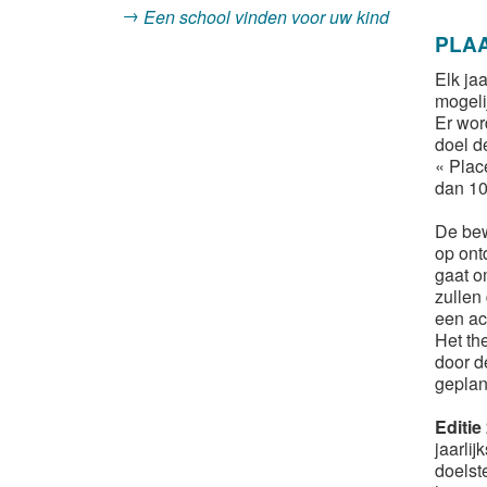
Een school vinden voor uw kind
PLA
Elk ja
mogeli
Er wor
doel d
« Plac
dan 10
De bew
op ont
gaat o
zullen
een ac
Het th
door d
geplan
Editie
jaarli
doelst