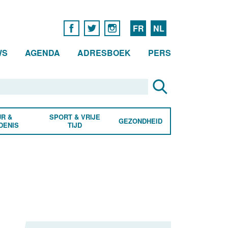
FR
NL
WS
AGENDA
ADRESBOEK
PERS
R &
SPORT & VRIJE
GEZONDHEID
DENIS
TIJD