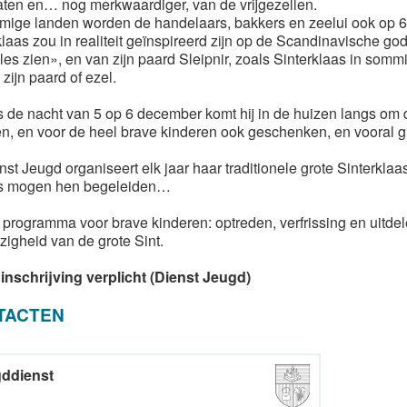
ten en… nog merkwaardiger, van de vrijgezellen.
mige landen worden de handelaars, bakkers en zeelui ook op 
laas zou in realiteit geïnspireerd zijn op de Scandinavische god 
lles zien», en van zijn paard Sleipnir, zoals Sinterklaas in som
zijn paard of ezel.
s de nacht van 5 op 6 december komt hij in de huizen langs om 
n, en voor de heel brave kinderen ook geschenken, en vooral g
st Jeugd organiseert elk jaar haar traditionele grote Sinterklaas
s mogen hen begeleiden…
 programma voor brave kinderen: optreden, verfrissing en uitde
igheid van de grote Sint.
 inschrijving verplicht (Dienst Jeugd)
TACTEN
ddienst