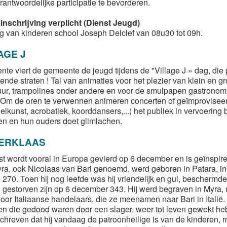
rantwoordelijke participatie te bevorderen.
 inschrijving verplicht (Dienst Jeugd)
 van kinderen school Joseph Delclef van 08u30 tot 09h.
AGE J
ente viert de gemeente de jeugd tijdens de "Village J » dag, die 
ende straten ! Tal van animaties voor het plezier van klein en gr
ur, trampolines onder andere en voor de smulpapen gastronomi
 Om de oren te verwennen animeren concerten of geïmproviseer
elkunst, acrobatiek, koorddansers,...) het publiek in vervoerin
en en hun ouders doet glimlachen.
TERKLAAS
est wordt vooral in Europa gevierd op 6 december en is geïnspir
ra, ook Nicolaas van Bari genoemd, werd geboren in Patara, in 
 270. Toen hij nog leefde was hij vriendelijk en gul, bescher
u gestorven zijn op 6 december 343. Hij werd begraven in Myra, m
oor Italiaanse handelaars, die ze meenamen naar Bari in Italië
en die gedood waren door een slager, weer tot leven gewekt h
chreven dat hij vandaag de patroonheilige is van de kinderen,