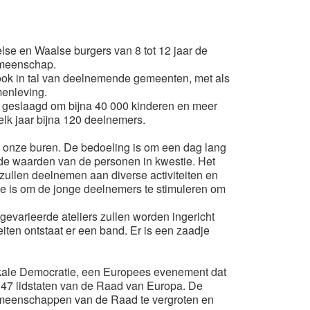
else en Waalse burgers van 8 tot 12 jaar de
emeenschap.
ook in tal van deelnemende gemeenten, met als
menleving.
in geslaagd om bijna 40 000 kinderen en meer
lk jaar bijna 120 deelnemers.
 onze buren. De bedoeling is om een dag lang
 de waarden van de personen in kwestie. Het
zullen deelnemen aan diverse activiteiten en
ie is om de jonge deelnemers te stimuleren om
 gevarieerde ateliers zullen worden ingericht
eiten ontstaat er een band. Er is een zaadje
kale Democratie, een Europees evenement dat
 47 lidstaten van de Raad van Europa. De
gemeenschappen van de Raad te vergroten en