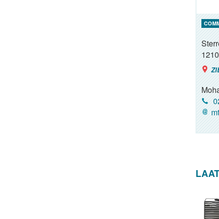
COM
Ster
1210
ZI
Moh
02
mt
LAA