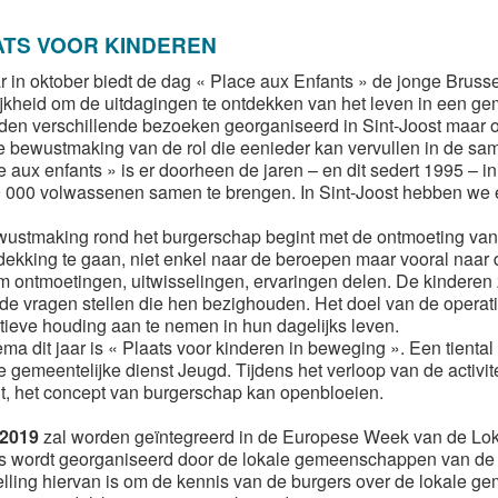
ATS VOOR KINDEREN
ar in oktober biedt de dag « Place aux Enfants » de jonge Bruss
jkheid om de uitdagingen te ontdekken van het leven in een g
den verschillende bezoeken georganiseerd in Sint-Joost maar 
e bewustmaking van de rol die eenieder kan vervullen in de sa
e aux enfants » is er doorheen de jaren – en dit sedert 1995 – 
 000 volwassenen samen te brengen. In Sint-Joost hebben we e
ustmaking rond het burgerschap begint met de ontmoeting van
dekking te gaan, niet enkel naar de beroepen maar vooral naar
m ontmoetingen, uitwisselingen, ervaringen delen. De kinderen 
 de vragen stellen die hen bezighouden. Het doel van de operat
tieve houding aan te nemen in hun dagelijks leven.
ema dit jaar is « Plaats voor kinderen in beweging ». Een tiental
e gemeentelijke dienst Jeugd. Tijdens het verloop van de activit
t, het concept van burgerschap kan openbloeien.
 2019
zal worden geïntegreerd in de Europese Week van de Lo
jks wordt georganiseerd door de lokale gemeenschappen van de
elling hiervan is om de kennis van de burgers over de lokale 