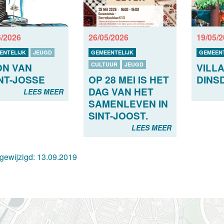
6/2026
26/05/2026
19/05/
ENTELIJK
JEUGD
GEMEENTELIJK
GEMEENT
CULTUUR
JEUGD
N VAN
VILLA
OP 28 MEI IS HET
NT-JOSSE
DINSD
DAG VAN HET
LEES MEER
SAMENLEVEN IN
SINT-JOOST.
LEES MEER
 gewijzigd:
13.09.2019