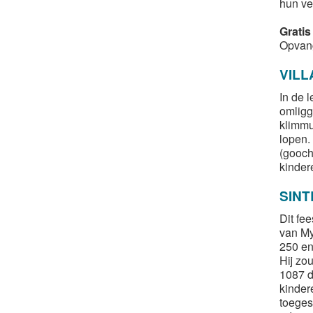
hun ve
Gratis
Opvang
VILL
In de l
omligg
klimmu
lopen.
(gooch
kinder
SIN
Dit fe
van My
250 en
Hij zo
1087 d
kinder
toeges