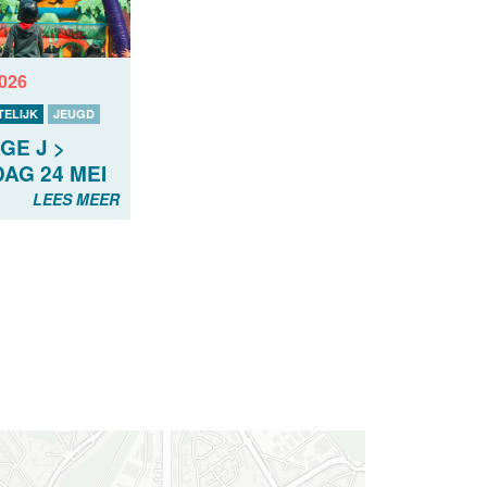
2026
ELIJK
JEUGD
GE J >
AG 24 MEI
LEES MEER