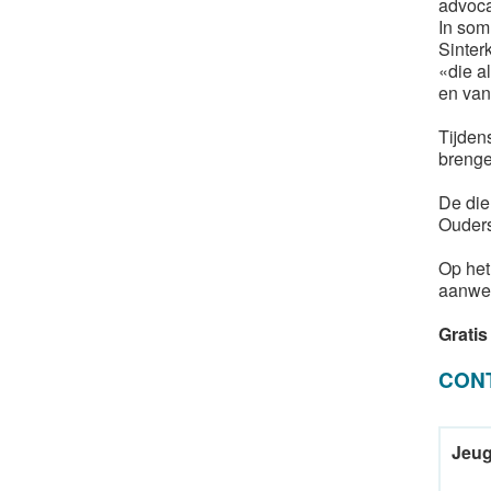
advoca
In som
Sinterk
«die a
en van 
Tijden
brenge
De dien
Ouder
Op het
aanwez
Gratis
CON
Jeug