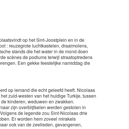
plaatsvindt op het Sint-Joostplein en in de
oot : reuzegrote luchtkastelen, draaimolens,
sche stands die het water in de mond doen
de scènes de podiums terwijl straatoptredens
g brengen. Een gekke feestelijke namiddag die
eerd op iemand die echt geleefd heeft. Nicolaas
het zuid-westen van het huidige Turkije, tussen
mde de kinderen, weduwen en zwakken.
aar zijn overblijfselen werden gestolen in
. Volgens de legende zou Sint-Nicolaas drie
ebben. Er worden hem zoveel mirakels
 maar ook van de zeelieden, gevangenen,