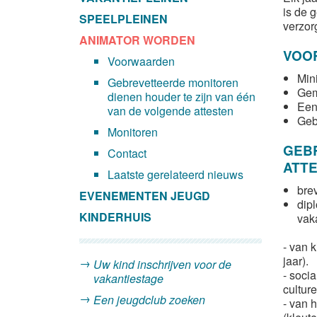
is de 
SPEELPLEINEN
verzor
ANIMATOR WORDEN
VOO
Voorwaarden
Min
Gebrevetteerde monitoren
Gem
dienen houder te zijn van één
Een
van de volgende attesten
Gebr
Monitoren
GEBR
Contact
ATT
Laatste gerelateerd nieuws
bre
EVENEMENTEN JEUGD
dip
KINDERHUIS
vak
- van 
jaar).
Uw kind inschrijven voor de
- soci
vakantiestage
cultur
Een jeugdclub zoeken
- van 