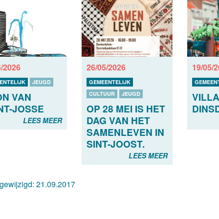
6/2026
26/05/2026
19/05/
ENTELIJK
JEUGD
GEMEENTELIJK
GEMEENT
CULTUUR
JEUGD
N VAN
VILLA
OP 28 MEI IS HET
NT-JOSSE
DINSD
DAG VAN HET
LEES MEER
SAMENLEVEN IN
SINT-JOOST.
LEES MEER
 gewijzigd:
21.09.2017