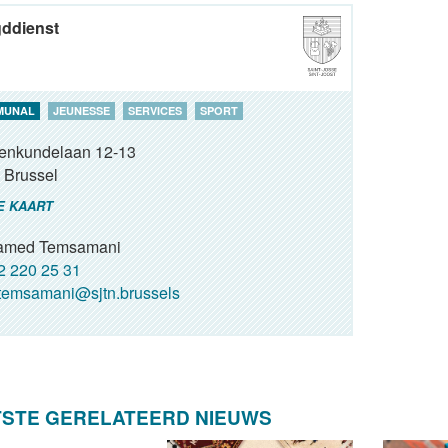
ddienst
MUNAL
JEUNESSE
SERVICES
SPORT
renkundelaan 12-13
Brussel
E KAART
amed Temsamani
 220 25 31
emsamani@sjtn.brussels
TSTE GERELATEERD NIEUWS