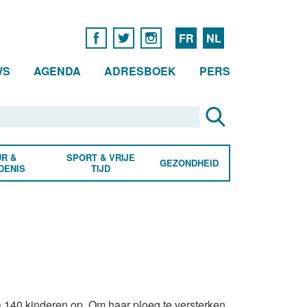
FR
NL
WS
AGENDA
ADRESBOEK
PERS
R &
SPORT & VRIJE
GEZONDHEID
DENIS
TIJD
na 140 kinderen op. Om haar ploeg te versterken,