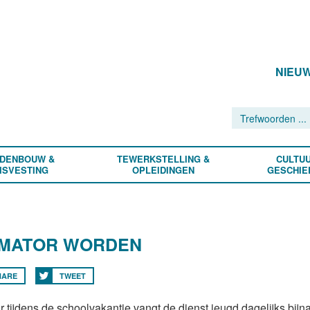
NIEU
DENBOUW &
TEWERKSTELLING &
CULTUU
ISVESTING
OPLEIDINGEN
GESCHIE
IMATOR WORDEN
HARE
TWEET
ar tijdens de schoolvakantie vangt de dienst jeugd dagelijks bij