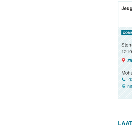
Jeug
COM
Ster
1210
ZI
Moh
02
mt
LAA