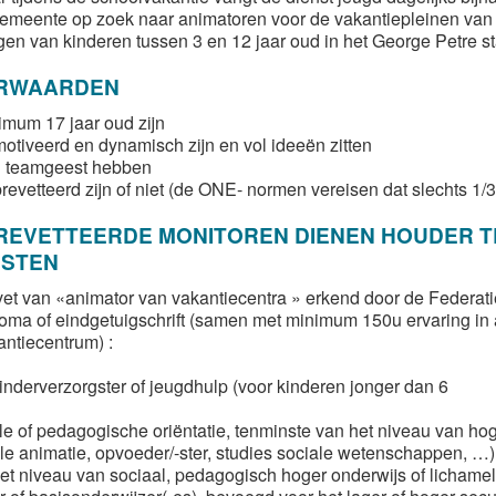
gemeente op zoek naar animatoren voor de vakantiepleinen van a
gen van kinderen tussen 3 en 12 jaar oud in het George Petre st
RWAARDEN
imum 17 jaar oud zijn
otiveerd en dynamisch zijn en vol ideeën zitten
 teamgeest hebben
evetteerd zijn of niet (de ONE- normen vereisen dat slechts 1/3
EVETTEERDE MONITOREN DIENEN HOUDER TE
ESTEN
vet van «animator van vakantiecentra » erkend door de Federati
loma of eindgetuigschrift (samen met minimum 150u ervaring in
antiecentrum) :
kinderverzorgster of jeugdhulp (voor kinderen jonger dan 6
ale of pedagogische oriëntatie, tenminste van het niveau van ho
ele animatie, opvoeder/-ster, studies sociale wetenschappen, …)
het niveau van sociaal, pedagogisch hoger onderwijs of lichamel