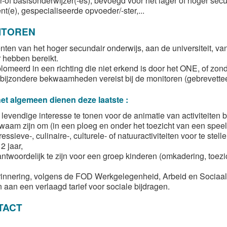
er-of basisonderwijzer(-es), bevoegd voor het lager of hoger sec
nt(e), gespecialiseerde opvoeder/-ster,...
ITOREN
nten van het hoger secundair onderwijs, aan de universiteit, van 
r hebben bereikt.
plomeerd in een richting die niet erkend is door het ONE, of zond
n bijzondere bekwaamheden vereist bij de monitoren (gebrevetteer
et algemeen dienen deze laatste :
 levendige interesse te tonen voor de animatie van activiteiten
waam zijn om (in een ploeg en onder het toezicht van een speelp
essieve-, culinaire-, culturele- of natuuractiviteiten voor te stel
12 jaar,
ntwoordelijk te zijn voor een groep kinderen (omkadering, toezi
rinnering, volgens de FOD Werkgelegenheid, Arbeid en Sociaal
 aan een verlaagd tarief voor sociale bijdragen.
TACT