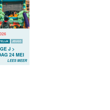
2026
ELIJK
JEUGD
GE J >
AG 24 MEI
LEES MEER