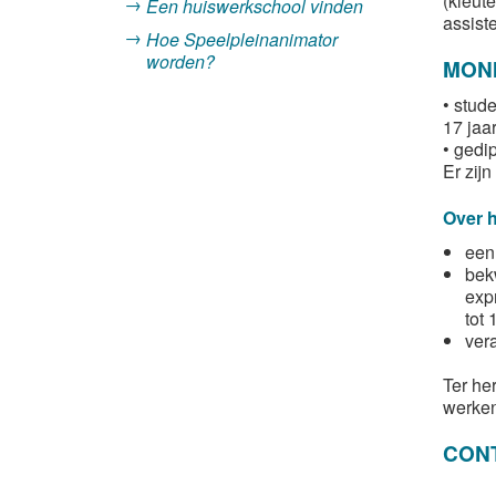
(kleut
Een huiswerkschool vinden
assiste
Hoe Speelpleinanimator
worden?
MON
• stude
17 jaa
• gedi
Er zij
Over h
een
bek
expr
tot 
vera
Ter he
werken
CON