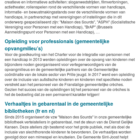
creatieve en informatieve activiteiten: sloganwedstrijden, filmvertoningen,
actietheater, rollenspelen rond de verschillende vormen van handicaps,
informatie- en bewustmakingsstands over de verschillende vormen van
handicaps, in partnerschap met verenigingen of instellingen die in dit
onderwerp gespecialiseerd zijn: "Maison des Sourds", "ASPH" (Socialistische
Vereniging voor Personen met een Handicap), "BrAP" (Brussels
Aanmeldingspunt voor Personen met een Handicap), …
Opleiding voor professionals (gemeentelijke
opvangmilieu’s)
Voor de goedkeuring van het Charter voor de integratie van personen met
een handicap in 2013 werden opleidingen over de opvang van kinderen met
bijzondere noden georganiseerd voor vertegenwoordigers van de
opvangmilieus en de gemeentelijke partners van de Gemeentelijke
coördinatie van de lokale sector van Prille jeugd. In 2017 werd een opleiding
over de inclusie van autistische kinderen en kinderen met specifieke noden
verstrekt aan het personeel van de Franstalige gemeentelijke crèches.
Gezien het succes van de opleidingen bij het personeel van de crèches is
het de bedoeling dat ze een permanent karakter krijgen!
Verhaaltjes in gebarentaal in de gemeentelijke
bibliotheken (fr en nl)
Sinds 2015 organiseert de vzw "Maison des Sourds" in onze gemeentelijke
bibliotheek vertelateliers in gebarentaal, met de steun van de Dienst Gelijke
Kansen. Deze ateliers zijn bestemd voor het grote publiek, met als doel de
inclusie van slechthorende kinderen te bevorderen. De verhaaltjes worden
gevolgd door een mimespel en knutselen. De Gemeente Sint-Joost helpt