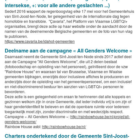
intersekse, +: voor alle andere geslachten ...)
Sedert 2016 wappert de regenboogvlag elke 17 mei voor het Gemeentehuis
van Sint-Joost-ten-Node, ter gelegenheid van de internationale dag tegen
homofobie en transfobie. "Çavaria", het Platform van Vlaamse LGBTQI+
organisaties, brengt deze actie op haar website onder de aandacht door de
namen van de deelnemende Belgische gemeenten en de foto van hun vlag
te publiceren.
https://www.cavaria.be/idahot-gemeenten
Deelname aan de campagne « All Genders Welcome »
Daarnaast neemt de Gemeente Sint-Joost-ten-Node sinds 2017 actief deel
aan de Campagne "All Genders Welcome", die uit 2 delen bestaat
(fotoboodschap en opleiding van het personeel), geïnitieerd door de vzw
"Rainbow House" en waaraan tal van Brusselse, Vlaamse en Waalse
gemeenten bijdragen, enerzijds door inclusieve affiches te produceren en
anderzijds door de opleiding van het gemeentepersoneel, om een inclusief
en niet-discriminerend bestuur ten aanzien van LGBTQI+ personen te
bevorderen.
Deze actie is een gelegenheid om eraan te herinneren dat alle koppels en
gezinnen welkom zijn in onze Gemeente, dat ieder individu vrij is om zijn of
haar genderidentiteit te beleven en dat de openbare ruimte voor iedereen
toegankelijk moet zijn, zonder discriminatie en met wederzijds respect.
Campagne « All Genders Welcome »:
http://rainbowhouse.be/nl/projet/all-
genders-welcome/
Rainbow House asbl:
http://rainbowhouse.be/nl/
Charters ondertekend door de Gemeente Sint-Joost-