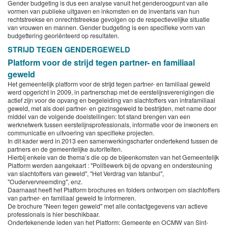
Gender budgeting is dus een analyse vanuit het genderoogpunt van alle
vormen van publieke uitgaven en inkomsten en de inventaris van hun
rechtstreekse en onrechtstreekse gevolgen op de respectievelijke situatie
van vrouwen en mannen. Gender budgeting is een specifieke vorm van
budgettering georiënteerd op resultaten.
STRIJD TEGEN GENDERGEWELD
Platform voor de strijd tegen partner- en familiaal
geweld
Het gemeentelijk platform voor de strijd tegen partner- en familiaal geweld
werd opgericht in 2009, in partnerschap met de eerstelijnsverenigingen die
actief zijn voor de opvang en begeleiding van slachtoffers van intrafamiliaal
geweld, met als doel partner- en gezinsgeweld te bestrijden, met name door
middel van de volgende doelstellingen: tot stand brengen van een
werknetwerk tussen eerstelijnsprofessionals, informatie voor de inwoners en
communicatie en uitvoering van specifieke projecten.
In dit kader werd in 2013 een samenwerkingscharter ondertekend tussen de
partners en de gemeentelijke autoriteiten.
Hierbij enkele van de thema’s die op de bijeenkomsten van het Gemeentelijk
Platform werden aangekaart : "Politiewerk bij de opvang en ondersteuning
van slachtoffers van geweld", "Het Verdrag van Istanbul",
"Oudervervreemding", enz.
Daarnaast heeft het Platform brochures en folders ontworpen om slachtoffers
van partner- en familiaal geweld te informeren.
De brochure "Neen tegen geweld" met alle contactgegevens van actieve
professionals is hier beschikbaar.
Ondertekenende leden van het Platform: Gemeente en OCMW van Sint-