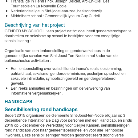
Franstalige in Henri Frick, Joseph Delclef, Arc-En-Ciel, Les
Tournesols en La Nouvelle École
Nederlandstalige in Sint-joost-aan-zee, basisonderwijs
Middelbare school : Gemeentelijk lyceum Guy Cudell
Beschrijving van het project
GENDER MY SCHOOL : een project dat tot doel heeft genderstereotypen te
doorbreken en seksisme op school te bestrijden voor een vroegtijdige
sensibilisering :
Organisatie van een tentoonstelling en genderworkshops in de
gemeentelijke scholen van Sint-Joost-Ten-Node in het kader van de
buitenschoolse activiteiten :
Een tentoonstelling over verschillende thema's zoals toestemming,
patriarchaat, seksisme, genderdeterminisme, pesterijen op school en
seksuele intimidatie, symbolisch geweld en gendergerelateerd
geweld.
Een reeks animaties en bezinningen om de verwerking van
informatie te vergemakkelijken.
HANDICAPS
Sensibilisering rond handicaps
Sedert 2015 organiseert de Gemeente Sint-Joost-ten-Node elk jaar op 3
december de Internationale Dag voor personen met een Handicap, en sinds
2019 op 5 december de Werelddag voor Gelijke Kansen, sensibiliseringen
rond handicaps voor haar gemeentepersoneel en voor alle Tennoodse
inwoners. Deze sensibiliseringen worden geconcretiseerd door diverse