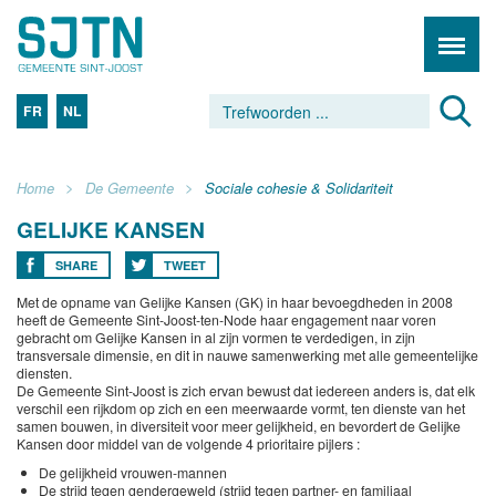
FR
NL
Home
De Gemeente
Sociale cohesie & Solidariteit
GELIJKE KANSEN
SHARE
TWEET
Met de opname van Gelijke Kansen (GK) in haar bevoegdheden in 2008
heeft de Gemeente Sint-Joost-ten-Node haar engagement naar voren
gebracht om Gelijke Kansen in al zijn vormen te verdedigen, in zijn
transversale dimensie, en dit in nauwe samenwerking met alle gemeentelijke
diensten.
De Gemeente Sint-Joost is zich ervan bewust dat iedereen anders is, dat elk
verschil een rijkdom op zich en een meerwaarde vormt, ten dienste van het
samen bouwen, in diversiteit voor meer gelijkheid, en bevordert de Gelijke
Kansen door middel van de volgende 4 prioritaire pijlers :
De gelijkheid vrouwen-mannen
De strijd tegen gendergeweld (strijd tegen partner- en familiaal