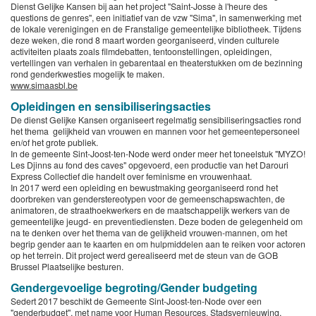
Dienst Gelijke Kansen bij aan het project "Saint-Josse à l'heure des
questions de genres", een initiatief van de vzw "Sima", in samenwerking met
de lokale verenigingen en de Franstalige gemeentelijke bibliotheek. Tijdens
deze weken, die rond 8 maart worden georganiseerd, vinden culturele
activiteiten plaats zoals filmdebatten, tentoonstellingen, opleidingen,
vertellingen van verhalen in gebarentaal en theaterstukken om de bezinning
rond genderkwesties mogelijk te maken.
www.simaasbl.be
Opleidingen en sensibiliseringsacties
De dienst Gelijke Kansen organiseert regelmatig sensibiliseringsacties rond
het thema gelijkheid van vrouwen en mannen voor het gemeentepersoneel
en/of het grote publiek.
In de gemeente Sint-Joost-ten-Node werd onder meer het toneelstuk "MYZO!
Les Djinns au fond des caves" opgevoerd, een productie van het Darouri
Express Collectief die handelt over feminisme en vrouwenhaat.
In 2017 werd een opleiding en bewustmaking georganiseerd rond het
doorbreken van genderstereotypen voor de gemeenschapswachten, de
animatoren, de straathoekwerkers en de maatschappelijk werkers van de
gemeentelijke jeugd- en preventiediensten. Deze boden de gelegenheid om
na te denken over het thema van de gelijkheid vrouwen-mannen, om het
begrip gender aan te kaarten en om hulpmiddelen aan te reiken voor actoren
op het terrein. Dit project werd gerealiseerd met de steun van de GOB
Brussel Plaatselijke besturen.
Gendergevoelige begroting/Gender budgeting
Sedert 2017 beschikt de Gemeente Sint-Joost-ten-Node over een
"genderbudget", met name voor Human Resources, Stadsvernieuwing,