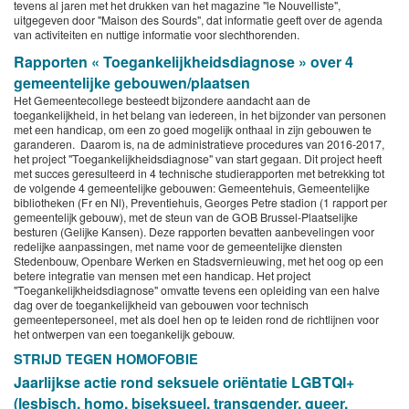
tevens al jaren met het drukken van het magazine "le Nouvelliste",
uitgegeven door "Maison des Sourds", dat informatie geeft over de agenda
van activiteiten en nuttige informatie voor slechthorenden.
Rapporten « Toegankelijkheidsdiagnose » over 4
gemeentelijke gebouwen/plaatsen
Het Gemeentecollege besteedt bijzondere aandacht aan de
toegankelijkheid, in het belang van iedereen, in het bijzonder van personen
met een handicap, om een zo goed mogelijk onthaal in zijn gebouwen te
garanderen. Daarom is, na de administratieve procedures van 2016-2017,
het project "Toegankelijkheidsdiagnose" van start gegaan. Dit project heeft
met succes geresulteerd in 4 technische studierapporten met betrekking tot
de volgende 4 gemeentelijke gebouwen: Gemeentehuis, Gemeentelijke
bibliotheken (Fr en Nl), Preventiehuis, Georges Petre stadion (1 rapport per
gemeentelijk gebouw), met de steun van de GOB Brussel-Plaatselijke
besturen (Gelijke Kansen). Deze rapporten bevatten aanbevelingen voor
redelijke aanpassingen, met name voor de gemeentelijke diensten
Stedenbouw, Openbare Werken en Stadsvernieuwing, met het oog op een
betere integratie van mensen met een handicap. Het project
"Toegankelijkheidsdiagnose" omvatte tevens een opleiding van een halve
dag over de toegankelijkheid van gebouwen voor technisch
gemeentepersoneel, met als doel hen op te leiden rond de richtlijnen voor
het ontwerpen van een toegankelijk gebouw.
STRIJD TEGEN HOMOFOBIE
Jaarlijkse actie rond seksuele oriëntatie LGBTQI+
(lesbisch, homo, biseksueel, transgender, queer,