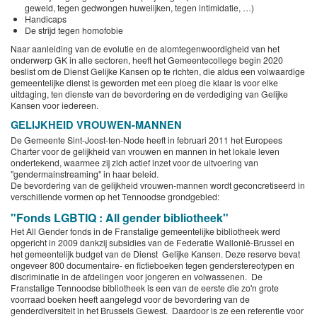
geweld, tegen gedwongen huwelijken, tegen intimidatie, …)
Handicaps
De strijd tegen homofobie
Naar aanleiding van de evolutie en de alomtegenwoordigheid van het
onderwerp GK in alle sectoren, heeft het Gemeentecollege begin 2020
beslist om de Dienst Gelijke Kansen op te richten, die aldus een volwaardige
gemeentelijke dienst is geworden met een ploeg die klaar is voor elke
uitdaging, ten dienste van de bevordering en de verdediging van Gelijke
Kansen voor iedereen.
GELIJKHEID VROUWEN-MANNEN
De Gemeente Sint-Joost-ten-Node heeft in februari 2011 het Europees
Charter voor de gelijkheid van vrouwen en mannen in het lokale leven
ondertekend, waarmee zij zich actief inzet voor de uitvoering van
"gendermainstreaming" in haar beleid.
De bevordering van de gelijkheid vrouwen-mannen wordt geconcretiseerd in
verschillende vormen op het Tennoodse grondgebied:
"Fonds LGBTIQ : All gender bibliotheek"
Het All Gender fonds in de Franstalige gemeentelijke bibliotheek werd
opgericht in 2009 dankzij subsidies van de Federatie Wallonië-Brussel en
het gemeentelijk budget van de Dienst Gelijke Kansen. Deze reserve bevat
ongeveer 800 documentaire- en fictieboeken tegen genderstereotypen en
discriminatie in de afdelingen voor jongeren en volwassenen. De
Franstalige Tennoodse bibliotheek is een van de eerste die zo'n grote
voorraad boeken heeft aangelegd voor de bevordering van de
genderdiversiteit in het Brussels Gewest. Daardoor is ze een referentie voor