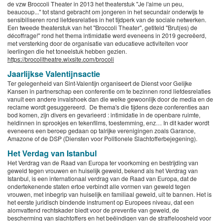
de vzw Broccoli Theater in 2013 het theaterstuk "Je l'aime un peu,
beaucoup..." tot stand gebracht om jongeren in het secundair onderwijs te
sensibiliseren rond liefdesrelaties in het tijdperk van de sociale netwerken.
Een tweede theaterstuk van het "Broccoli Theater", getiteld "Brut(es) de
décoffrage!" rond het thema intimidatie werd eveneens in 2019 gecreëerd,
met versterking door de organisatie van educatieve activiteiten voor
leerlingen die het toneelstuk hebben gezien.
https://brocolitheatre.wixsite.com/brocoli
Jaarlijkse Valentijnsactie
Ter gelegenheid van Sint-Valentijn organiseert de Dienst voor Gelijke
Kansen in partnerschap een conferentie om te bezinnen rond liefdesrelaties
vanuit een andere invalshoek dan die welke gewoonlijk door de media en de
reclame wordt gesuggereerd. De thema's die tijdens deze conferenties aan
bod komen, zijn divers en gevarieerd : intimidatie in de openbare ruimte,
heldinnen in sprookjes en tekenfilms, toestemming, enz… In dit kader wordt
eveneens een beroep gedaan op talrijke verenigingen zoals Garance,
Amazone of de DSP (Diensten voor Politionele Slachtofferbejegening).
Het Verdag van Istanbul
Het Verdrag van de Raad van Europa ter voorkoming en bestrijding van
geweld tegen vrouwen en huiselijk geweld, bekend als het Verdrag van
Istanbul, is een internationaal verdrag van de Raad van Europa, dat de
ondertekenende staten ertoe verbindt alle vormen van geweld tegen
vrouwen, met inbegrip van huiselijk en familiaal geweld, uit te bannen. Het is
het eerste juridisch bindende instrument op Europees niveau, dat een
alomvattend rechtskader biedt voor de preventie van geweld, de
bescherming van slachtoffers en het beëindigen van de straffeloosheid voor