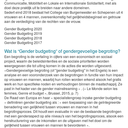
Communicatie, Mobiliteit en Lokale en Internationale Solidariteit, met als
doel deze praktijk uit te breiden naar andere domeinen.
Sedert eind 2018 bestaat het College van Burgemeester en Schepenen uit 4
vrouwen en 4 mannen, overeenkomstig het gelijkheidsbeginsel en getrouw
aan de verdediging van de rechten van de vrouw.
Gender Budgeting 2020
Gender Budgeting 2019
Gender Budgeting 2018
Gender Budgeting 2017
Wat is “Gender budgeting” of gendergevoelige begroting?
Een begroting is de vertaling in cijfers van een economisch en sociaal
project, waarin de beleidsintenties en de sociale prioriteiten worden
weergegeven die tot uiting komen in de acties die worden uitgevoerd.
«Gendergevoelige begroting (of "gender budgeting" in het Engels) is een
analyse en een vooronderzoek van de begrotingen in functie van hun impact
op vrouwen en mannen, waarbij hun rollen worden erkend alsook het gratis
werk en hun specifieke noden en verhoudingen binnen de maatschappij. Ze
past in het kader van de gender mainstreaming » . (« Le Monde selon les
femmes, Genre et budget », Brussel, 2015, p. 7)
De Raad van Europa en haar « specialistengroep inzake gender budgeting
» definiëren gender budgeting als : « een toepassing van de geïntegreerde
benadering van gelijkheid tussen vrouwen en mannen in het
begrotingsproces. Dit houdt een evaluatie in van de bestaande begrotingen
met een genderaspect op alle niveau's van het begrotingsproces, alsook een
herstructurering van de inkomsten en de uitgaven met het doel om de
gelijkheid tussen vrouwen en mannen te bevorderen ».