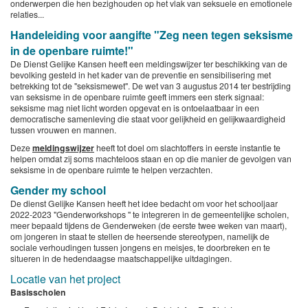
onderwerpen die hen bezighouden op het vlak van seksuele en emotionele
relaties...
Handeleiding voor aangifte "Zeg neen tegen seksisme
in de openbare ruimte!"
De Dienst Gelijke Kansen heeft een meldingswijzer ter beschikking van de
bevolking gesteld in het kader van de preventie en sensibilisering met
betrekking tot de "seksismewet". De wet van 3 augustus 2014 ter bestrijding
van seksisme in de openbare ruimte geeft immers een sterk signaal:
seksisme mag niet licht worden opgevat en is ontoelaatbaar in een
democratische samenleving die staat voor gelijkheid en gelijkwaardigheid
tussen vrouwen en mannen.
Deze
meldingswijzer
heeft tot doel om slachtoffers in eerste instantie te
helpen omdat zij soms machteloos staan en op die manier de gevolgen van
seksisme in de openbare ruimte te helpen verzachten.
Gender my school
De dienst Gelijke Kansen heeft het idee bedacht om voor het schooljaar
2022-2023 "Genderworkshops " te integreren in de gemeentelijke scholen,
meer bepaald tijdens de Genderweken (de eerste twee weken van maart),
om jongeren in staat te stellen de heersende stereotypen, namelijk de
sociale verhoudingen tussen jongens en meisjes, te doorbreken en te
situeren in de hedendaagse maatschappelijke uitdagingen.
Locatie van het project
Basisscholen