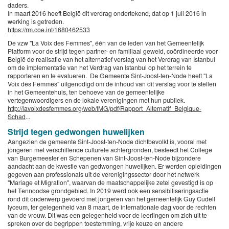
daders.
In maart 2016 heeft België dit verdrag ondertekend, dat op 1 juli 2016 in
werking is getreden.
https://rm.coe.int/1680462533
De vzw "La Voix des Femmes", één van de leden van het Gemeentelijk
Platform voor de strijd tegen partner- en familiaal geweld, coördineerde voor
België de realisatie van het alternatief verslag van het Verdrag van Istanbul
om de implementatie van het Verdrag van Istanbul op het terrein te
rapporteren en te evalueren. De Gemeente Sint-Joost-ten-Node heeft "La
Voix des Femmes" uitgenodigd om de inhoud van dit verslag voor te stellen
in het Gemeentehuis, ten behoeve van de gemeentelijke
vertegenwoordigers en de lokale verenigingen met hun publiek.
http://lavoixdesfemmes.org/web/IMG/pdf/Rapport_Alternatif_Belgique-
Schad
...
Strijd tegen gedwongen huwelijken
Aangezien de gemeente Sint-Joost-ten-Node dichtbevolkt is, vooral met
jongeren met verschillende culturele achtergronden, besteedt het College
van Burgemeester en Schepenen van Sint-Joost-ten-Node bijzondere
aandacht aan de kwestie van gedwongen huwelijken. Er werden opleidingen
gegeven aan professionals uit de verenigingssector door het netwerk
"Mariage et Migration", waarvan de maatschappelijke zetel gevestigd is op
het Tennoodse grondgebied. In 2019 werd ook een sensibiliseringsactie
rond dit onderwerp gevoerd met jongeren van het gemeentelijk Guy Cudell
lyceum, ter gelegenheid van 8 maart, de internationale dag voor de rechten
van de vrouw. Dit was een gelegenheid voor de leerlingen om zich uit te
spreken over de begrippen toestemming, vrije keuze en andere