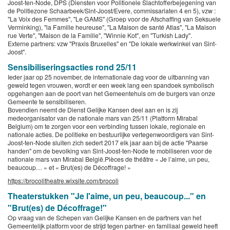
Joost-ten-Node, DPS (Diensten voor Politionele Slachtofferbejegening van
de Politiezone Schaarbeek/Sint-Joost/Evere, commissariaten 4 en 5), vzw :
"La Voix des Femmes", "Le GAMS" (Groep voor de Afschaffing van Seksuele
Verminking), "la Famille heureuse", "La Maison de santé Atlas", "La Maison
rue Verte", "Maison de la Famille", "Winnie Kot", en "Turkish Lady".
Externe partners: vzw "Praxis Bruxelles" en "De lokale werkwinkel van Sint-
Joost".
Sensibiliseringsacties rond 25/11
Ieder jaar op 25 november, de internationale dag voor de uitbanning van
geweld tegen vrouwen, wordt er een week lang een spandoek symbolisch
opgehangen aan de poort van het Gemeentehuis om de burgers van onze
Gemeente te sensibiliseren.
Bovendien neemt de Dienst Gelijke Kansen deel aan en is zij
medeorganisator van de nationale mars van 25/11 (Platform Mirabal
Belgium) om te zorgen voor een verbinding tussen lokale, regionale en
nationale acties. De politieke en bestuurlijke vertegenwoordigers van Sint-
Joost-ten-Node sluiten zich sedert 2017 elk jaar aan bij de actie "Paarse
handen" om de bevolking van Sint-Joost-ten-Node te mobiliseren voor de
nationale mars van Mirabal België.Pièces de théâtre « Je l’aime, un peu,
beaucoup… » et « Brut(es) de Décoffrage! »
https://brocolitheatre.wixsite.com/brocoli
Theaterstukken "Je l'aime, un peu, beaucoup..." en
"Brut(es) de Décoffrage!"
Op vraag van de Schepen van Gelijke Kansen en de partners van het
Gemeentelijk platform voor de strijd tegen partner- en familiaal geweld heeft