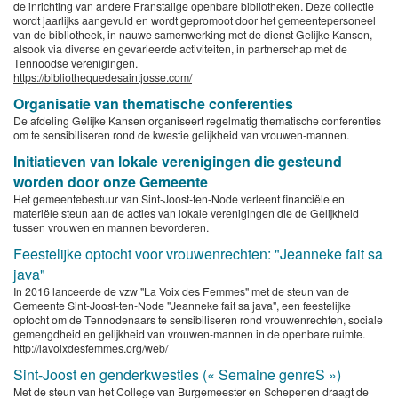
de inrichting van andere Franstalige openbare bibliotheken. Deze collectie
wordt jaarlijks aangevuld en wordt gepromoot door het gemeentepersoneel
van de bibliotheek, in nauwe samenwerking met de dienst Gelijke Kansen,
alsook via diverse en gevarieerde activiteiten, in partnerschap met de
Tennoodse verenigingen.
https://bibliothequedesaintjosse.com/
Organisatie van thematische conferenties
De afdeling Gelijke Kansen organiseert regelmatig thematische conferenties
om te sensibiliseren rond de kwestie gelijkheid van vrouwen-mannen.
Initiatieven van lokale verenigingen die gesteund
worden door onze Gemeente
Het gemeentebestuur van Sint-Joost-ten-Node verleent financiële en
materiële steun aan de acties van lokale verenigingen die de Gelijkheid
tussen vrouwen en mannen bevorderen.
Feestelijke optocht voor vrouwenrechten: "Jeanneke fait sa
java"
In 2016 lanceerde de vzw "La Voix des Femmes" met de steun van de
Gemeente Sint-Joost-ten-Node "Jeanneke fait sa java", een feestelijke
optocht om de Tennodenaars te sensibiliseren rond vrouwenrechten, sociale
gemengdheid en gelijkheid van vrouwen-mannen in de openbare ruimte.
http://lavoixdesfemmes.org/web/
Sint-Joost en genderkwesties (« Semaine genreS »)
Met de steun van het College van Burgemeester en Schepenen draagt de