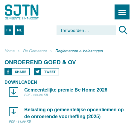
FR
NL
Home
De Gemeente
Reglementen & belastingen
ONROEREND GOED & OV
SHARE
TWEET
DOWNLOADEN
Gemeentelijke premie Be Home 2026
PDF - 425.25 KB
Belasting op gemeentelijke opcentiemen op
de onroerende voorheffing (2025)
PDF - 81.59 KB