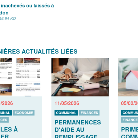
inachevés ou laissés à
ndon
46.94 KO
IÈRES ACTUALITÉS LIÉES
6/2026
11/05/2026
05/02/
UNAL
ECONOMIE
COMMUNAL
FINANCES
COMMUN
NCES
FINANCE
PERMANENCES
LES À
PRIM
D'AIDE AU
UER
COMM
REMPLISSAGE