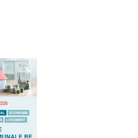
2026
AL
ECONOMIE
S
LOGEMENT
E
UNALE BE