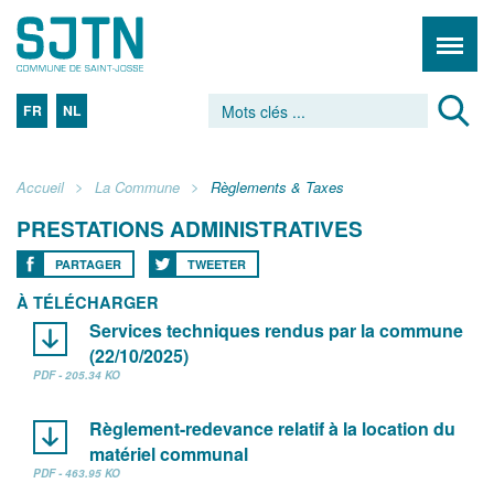
FR
NL
Accueil
La Commune
Règlements & Taxes
PRESTATIONS ADMINISTRATIVES
PARTAGER
TWEETER
À TÉLÉCHARGER
Services techniques rendus par la commune
(22/10/2025)
PDF - 205.34 KO
Règlement-redevance relatif à la location du
matériel communal
PDF - 463.95 KO