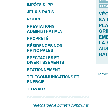
ENVI
IMPÔTS & IPP
PRÉV
JEUX & PARIS
VÉG
POLICE
SA 
PL
PRESTATIONS
GRI
ADMINISTRATIVES
EMB
PROPRETÉ
LA 
RÉSIDENCES NON
AID
PRINCIPALES
RAF
SPECTACLES ET
DIVERTISSEMENTS
STATIONNEMENT
Derniè
TÉLÉCOMMUNICATIONS ET
ÉNERGIE
TRAVAUX
Télécharger le bulletin communal