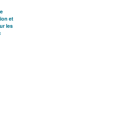
ce
ion et
ur les
c