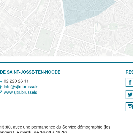
DE SAINT-JOSSE-TEN-NOODE
RE
02 220 26 11
info@sjtn.brussels
www.sjtn.brussels
 13:00
, avec une permanence du Service démographie (les
trangers)
le mardi, de 16:00 à 18:30.