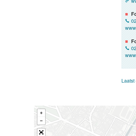
ww
F
02
www.
Fo
02
www.
Laatst