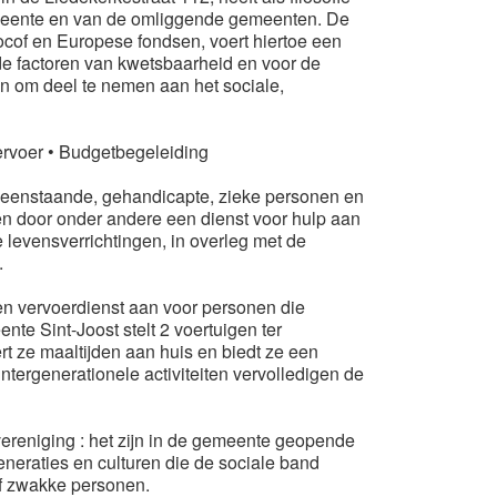
emeente en van de omliggende gemeenten. De
ocof en Europese fondsen, voert hiertoe een
de factoren van kwetsbaarheid en voor de
n om deel te nemen aan het sociale,
ervoer • Budgetbegeleiding
lleenstaande, gehandicapte, zieke personen en
n door onder andere een dienst voor hulp aan
e levensverrichtingen, in overleg met de
.
en vervoerdienst aan voor personen die
e Sint-Joost stelt 2 voertuigen ter
rt ze maaltijden aan huis en biedt ze een
intergenerationele activiteiten vervolledigen de
ereniging : het zijn in de gemeente geopende
neraties en culturen die de sociale band
of zwakke personen.