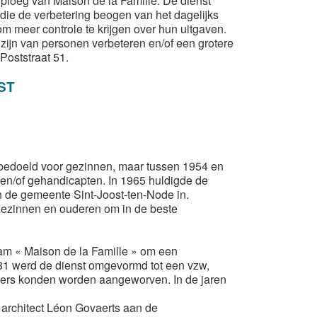
 ploeg van Maison de la Famille. De dienst
 die de verbetering beogen van het dagelijks
 meer controle te krijgen over hun uitgaven.
zijn van personen verbeteren en/of een grotere
Poststraat 51.
ST
s bedoeld voor gezinnen, maar tussen 1954 en
n en/of gehandicapten. In 1965 huldigde de
 de gemeente Sint-Joost-ten-Node in.
gezinnen en ouderen om in de beste
aam « Maison de la Famille » om een
981 werd de
dienst omgevormd tot een vzw,
rkers konden worden aangeworven. In de jaren
n architect Léon Govaerts aan de