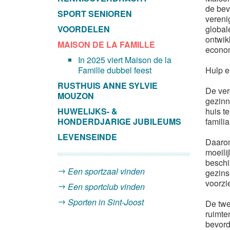
de bev
SPORT SENIOREN
vereni
VOORDELEN
global
ontwik
MAISON DE LA FAMILLE
econom
In 2025 viert Maison de la
Famille dubbel feest
Hulp e
RUSTHUIS ANNE SYLVIE
De ver
MOUZON
gezinn
HUWELIJKS- &
huis t
HONDERDJARIGE JUBILEUMS
famili
LEVENSEINDE
Daarom
moeili
beschi
Een sportzaal vinden
gezins-
voorzi
Een sportclub vinden
Sporten in Sint-Joost
De twe
ruimte
bevord