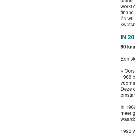
dienst
werkt 
financ
Ze wil
kwetsb
IN 2
60 kaa
Een st
« Oors
1968 b
voorma
Deze d
omstan
In 196
meer g
waardo
1990 v