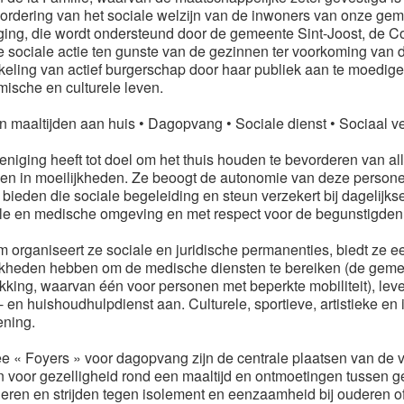
ordering van het sociale welzijn van de inwoners van onze g
ging, die wordt ondersteund door de gemeente Sint-Joost, de C
e sociale actie ten gunste van de gezinnen ter voorkoming van 
keling van actief burgerschap door haar publiek aan te moedige
ische en culturele leven.
n maaltijden aan huis • Dagopvang • Sociale dienst • Sociaal v
eniging heeft tot doel om het thuis houden te bevorderen van a
en in moeilijkheden. Ze beoogt de autonomie van deze persone
e bieden die sociale begeleiding en steun verzekert bij dagelijks
ale en medische omgeving en met respect voor de begunstigden
 organiseert ze sociale en juridische permanenties, biedt ze e
jkheden hebben om de medische diensten te bereiken (de gemeent
kking, waarvan één voor personen met beperkte mobiliteit), leve
 en huishoudhulpdienst aan. Culturele, sportieve, artistieke en 
ening.
e « Foyers » voor dagopvang zijn de centrale plaatsen van de v
n voor gezelligheid rond een maaltijd en ontmoetingen tussen ge
eren en strijden tegen isolement en eenzaamheid bij ouderen 