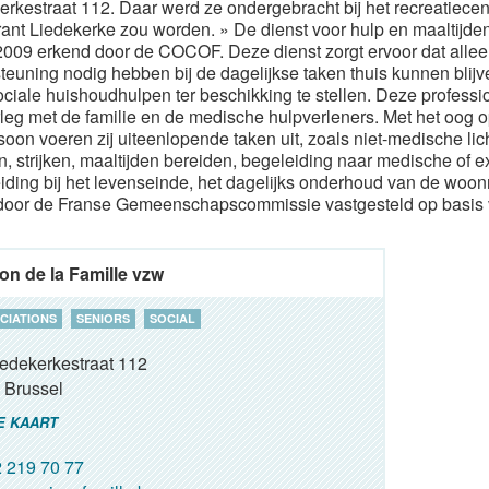
erkestraat 112. Daar werd ze ondergebracht bij het recreatiecen
rant Liedekerke zou worden. » De dienst voor hulp en maaltijde
2009 erkend door de COCOF. Deze dienst zorgt ervoor dat alle
teuning nodig hebben bij de dagelijkse taken thuis kunnen bli
ociale huishoudhulpen ter beschikking te stellen. Deze professi
rleg met de familie en de medische hulpverleners. Met het oog o
soon voeren zij uiteenlopende taken uit, zoals niet-medische 
, strijken, maaltijden bereiden, begeleiding naar medische of ex
iding bij het levenseinde, het dagelijks onderhoud van de woonr
door de Franse Gemeenschapscommissie vastgesteld op basis v
on de la Famille vzw
CIATIONS
SENIORS
SOCIAL
iedekerkestraat 112
Brussel
E KAART
 219 70 77