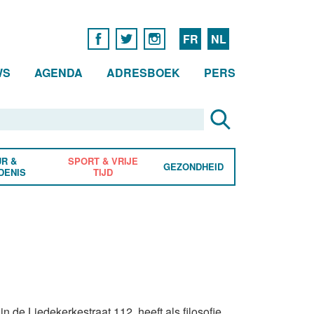
FR
NL
WS
AGENDA
ADRESBOEK
PERS
R &
SPORT & VRIJE
GEZONDHEID
DENIS
TIJD
n de Liedekerkestraat 112, heeft als filosofie