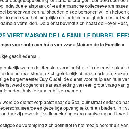
 voor budgetbegeleiding tot stand te brengen, beheerd door een
op individuele afspraak of via thematische collectieve animaties
ieel beheer van een huishouden en de personen willen helpen om
 in de mate van het mogelijke de leefomstandigheden en het wel
aarheid vermijden. De dienst bevindt zich naast de Foyer Post, 
025 VIERT MAISON DE LA FAMILLE DUBBEL FEE
rsjes voor hulp aan huis van vzw « Maison de la Famille »
ukje geschiedenis...
pronkelijk waren de diensten voor thuishulp in de eerste plaat
reidde hun werkterrein zich geleidelijk uit naar ouderen, zieke
lige burgemeester Guy Cudell de dienst voor hulp aan huis van
ienst werd opgericht naar aanleiding van een grote vraag van 
digheden thuis te kunnenblijven wonen.
9 werd de dienst verplaatst naar de Scailquinstraat onder de n
epersonaliseerde en gezellige
opvang te kunnen bieden. In 1
or dankzij gewestelijke financiering extra maatschappelijk we
estigde de vereniging zich definitief in het mooie herenhuis va