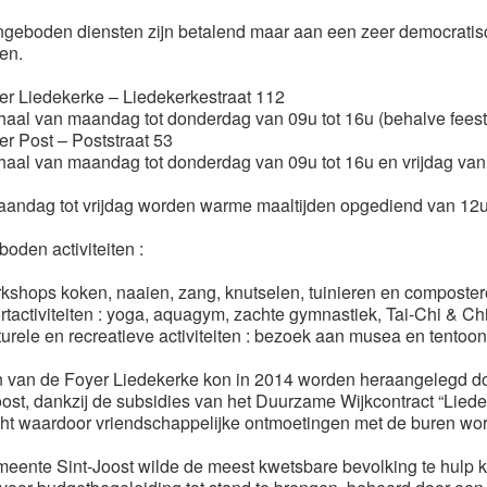
geboden diensten zijn betalend maar aan een zeer democratisc
en.
er Liedekerke – Liedekerkestraat 112
haal van maandag tot donderdag van 09u tot 16u (behalve feestd
er Post – Poststraat 53
haal van maandag tot donderdag van 09u tot 16u en vrijdag van
andag tot vrijdag worden warme maaltijden opgediend van 12u 
oden activiteiten :
kshops koken, naaien, zang, knutselen, tuinieren en composter
rtactiviteiten : yoga, aquagym, zachte gymnastiek, Tai-Chi & C
urele en recreatieve activiteiten : bezoek aan musea en tentoonst
n van de Foyer Liedekerke kon in 2014 worden heraangelegd d
oost, dankzij de subsidies van het Duurzame Wijkcontract “Lie
cht waardoor vriendschappelijke ontmoetingen met de buren wo
eente Sint-Joost wilde de meest kwetsbare bevolking te hulp 