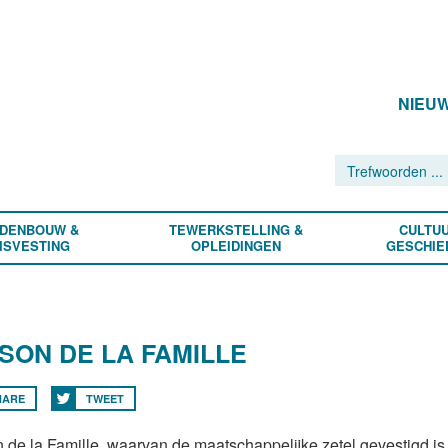
NIEU
DENBOUW &
TEWERKSTELLING &
CULTUU
ISVESTING
OPLEIDINGEN
GESCHIE
SON DE LA FAMILLE
HARE
TWEET
 de la Famille, waarvan de maatschappelijke zetel gevestigd is i