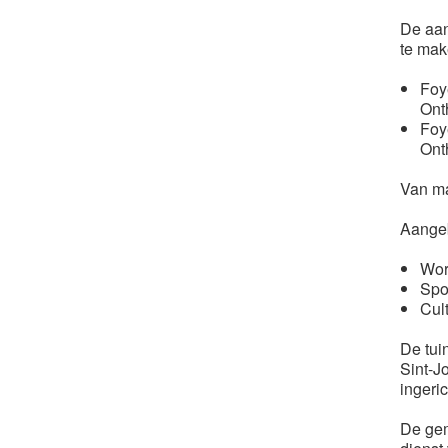
De aan
te mak
Foy
Ont
Foy
Ont
Van ma
Aangeb
Wor
Spo
Cult
De tui
Sint-J
ingeri
De gem