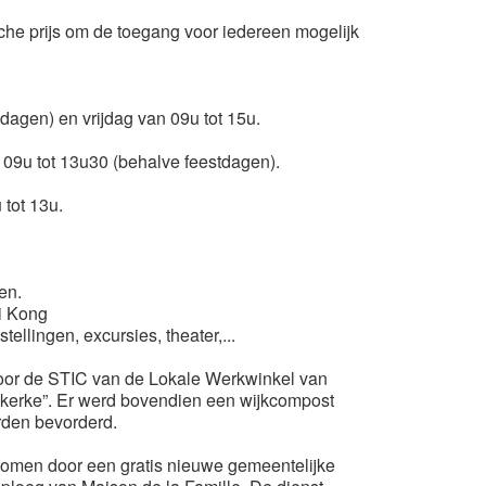
he prijs om de toegang voor iedereen mogelijk
agen) en vrijdag van 09u tot 15u.
 09u tot 13u30 (behalve feestdagen).
tot 13u.
en.
hi Kong
ellingen, excursies, theater,...
oor de STIC van de Lokale Werkwinkel van
dekerke”. Er werd bovendien een wijkcompost
rden bevorderd.
komen door een gratis nieuwe gemeentelijke