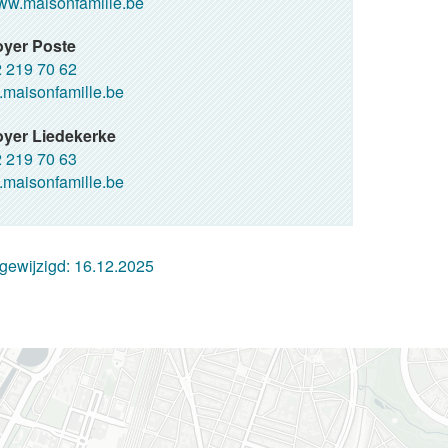
w.maisonfamille.be
oyer Poste
 219 70 62
maisonfamille.be
yer Liedekerke
 219 70 63
maisonfamille.be
 gewijzigd:
16.12.2025