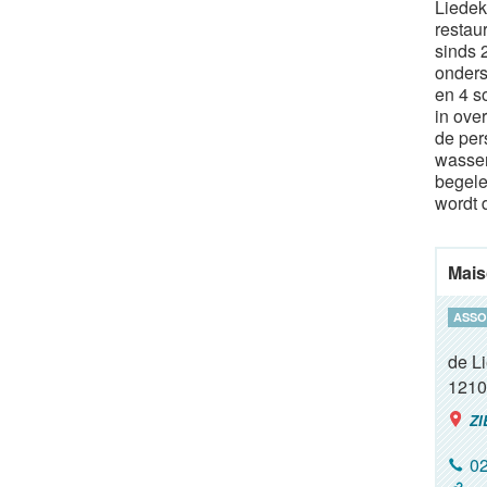
Liedek
restau
sinds 
onders
en 4 s
in ove
de per
wassen
begele
wordt 
Mais
ASSO
de L
1210
ZI
02